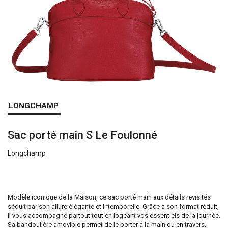
Skip
LONGCHAMP
to
the
Sac porté main S Le Foulonné
beginning
of
Longchamp
the
images
gallery
Modèle iconique de la Maison, ce sac porté main aux détails revisités
séduit par son allure élégante et intemporelle. Grâce à son format réduit,
il vous accompagne partout tout en logeant vos essentiels de la journée.
Sa bandoulière amovible permet de le porter à la main ou en travers.