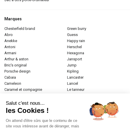
Marques
chesterfield brand
green burry
abro
guess
anekke
happy rain
antoni
herschel
armani
hexagona
arthur & aston
jansport
bric's original
jump
porsche design
kipling
cabaia
lancaster
cameleon
lancel
caramel et compagnie
le tanneur
desigual
longchamp
donna celi
mac douglas
Salut c'est nous...
eastpak
mac alyster
les Cookies !
elite
naf-naf
emily & noah
paul marius
On attend d'être sûrs que le contenu de ce
esprit
samsonite
site vous intéresse avant de déranger, mais