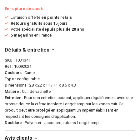
En rupture de stock
Livraison offerte
en points relais
Retours gratuits
sous 15 jours
Votre spécialiste
depuis plus de 20 ans
5 magasins
en France
Détails & entretien
SKU
1031341
Rèf
10092021
Couleurs
Camel
Type
configurable
Dimensions
28 x 22 x 11 / 11 x 8,6 x 4,3
Matière
Cuir de vachette
Entretien
Pour son entretien courant, appliquer régulièrement avec une
brosse douce la crème incolore Longchamp sur les zones cuir. Ce
produit peut être protégé en appliquant un imperméabilisant en
respectant les consignes d'application.
Doublure
Polyester - Jacquard, rubans Longchamp
Avis clients