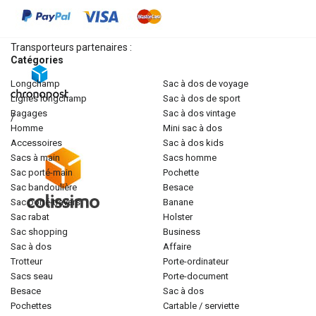
Transporteurs partenaires :
Catégories
longchamp
sac à dos de voyage
lignes longchamp
sac à dos de sport
bagages
sac à dos vintage
/
homme
mini sac à dos
accessoires
sac à dos kids
sacs à main
sacs homme
sac porté-main
pochette
sac bandoulière
besace
sac porté-travers
banane
sac rabat
holster
sac shopping
business
sac à dos
affaire
trotteur
porte-ordinateur
sacs seau
porte-document
besace
sac à dos
pochettes
cartable / serviette