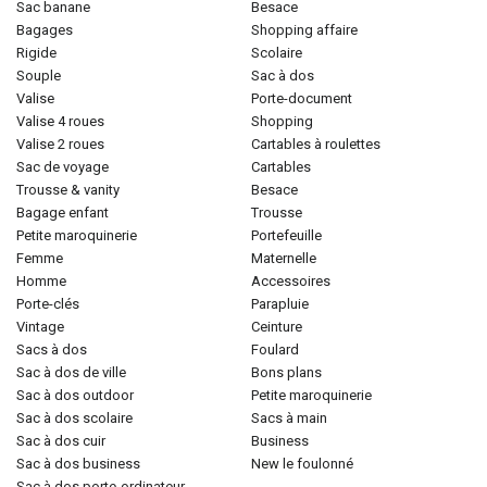
sac banane
besace
bagages
shopping affaire
rigide
scolaire
souple
sac à dos
valise
porte-document
valise 4 roues
shopping
valise 2 roues
cartables à roulettes
sac de voyage
cartables
trousse & vanity
besace
bagage enfant
trousse
petite maroquinerie
portefeuille
femme
maternelle
homme
accessoires
porte-clés
parapluie
vintage
ceinture
sacs à dos
foulard
sac à dos de ville
bons plans
sac à dos outdoor
petite maroquinerie
sac à dos scolaire
sacs à main
sac à dos cuir
business
sac à dos business
new le foulonné
sac à dos porte-ordinateur