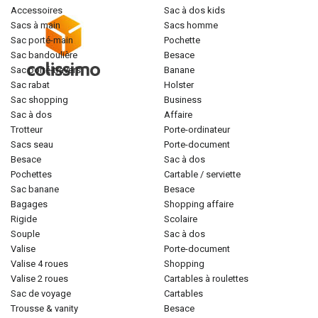
accessoires
sac à dos kids
sacs à main
sacs homme
sac porté-main
pochette
sac bandoulière
besace
sac porté-travers
banane
sac rabat
holster
sac shopping
business
sac à dos
affaire
trotteur
porte-ordinateur
sacs seau
porte-document
besace
sac à dos
pochettes
cartable / serviette
sac banane
besace
bagages
shopping affaire
rigide
scolaire
souple
sac à dos
valise
porte-document
valise 4 roues
shopping
valise 2 roues
cartables à roulettes
sac de voyage
cartables
trousse & vanity
besace