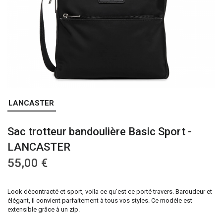
Skip
LANCASTER
to
the
Sac trotteur bandoulière Basic Sport -
beginning
of
LANCASTER
the
55,00 €
images
gallery
Look décontracté et sport, voila ce qu’est ce porté travers. Baroudeur et
élégant, il convient parfaitement à tous vos styles. Ce modèle est
extensible grâce à un zip.