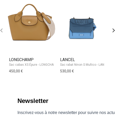
LONGCHAMP
LANCEL
L
450,00 €
530,00 €
37