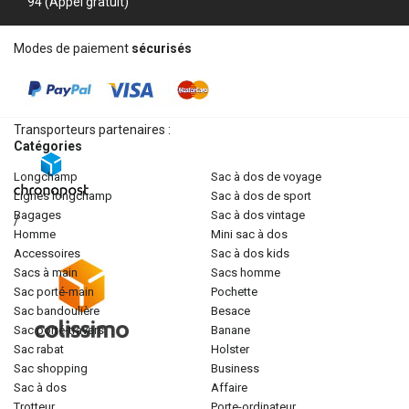
94 (Appel gratuit)
Modes de paiement
sécurisés
Transporteurs partenaires :
Catégories
longchamp
sac à dos de voyage
lignes longchamp
sac à dos de sport
bagages
sac à dos vintage
/
homme
mini sac à dos
accessoires
sac à dos kids
sacs à main
sacs homme
sac porté-main
pochette
sac bandoulière
besace
sac porté-travers
banane
sac rabat
holster
sac shopping
business
sac à dos
affaire
trotteur
porte-ordinateur