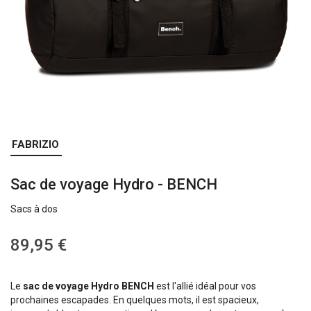
Skip
FABRIZIO
to
the
Sac de voyage Hydro - BENCH
beginning
of
Sacs à dos
the
images
gallery
89,95 €
Le
sac de voyage Hydro BENCH
est l'allié idéal pour vos
prochaines escapades. En quelques mots, il est spacieux,