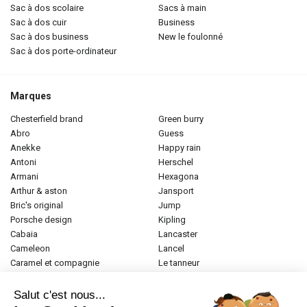
sac à dos scolaire
sacs à main
sac à dos cuir
business
sac à dos business
new le foulonné
sac à dos porte-ordinateur
Marques
chesterfield brand
green burry
abro
guess
anekke
happy rain
antoni
herschel
armani
hexagona
arthur & aston
jansport
bric's original
jump
porsche design
kipling
cabaia
lancaster
cameleon
lancel
caramel et compagnie
le tanneur
desigual
longchamp
donna celi
mac douglas
Salut c'est nous...
eastpak
mac alyster