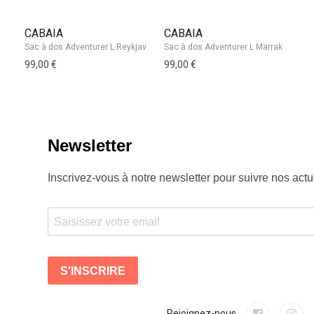
CABAIA
CABAIA
K
99,00 €
99,00 €
14
Rejoignez-nous