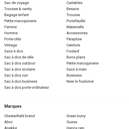
sac de voyage
cartables
trousse & vanity
besace
bagage enfant
trousse
petite maroquinerie
portefeuille
femme
maternelle
homme
accessoires
porte-clés
parapluie
vintage
ceinture
sacs à dos
foulard
sac à dos de ville
bons plans
sac à dos outdoor
petite maroquinerie
sac à dos scolaire
sacs à main
sac à dos cuir
business
sac à dos business
new le foulonné
sac à dos porte-ordinateur
Marques
chesterfield brand
green burry
abro
guess
anekke
happy rain