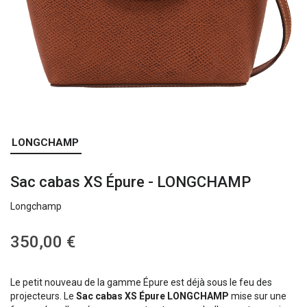
Skip
LONGCHAMP
to
the
Sac cabas XS Épure - LONGCHAMP
beginning
of
Longchamp
the
images
gallery
350,00 €
Le petit nouveau de la gamme Épure est déjà sous le feu des
projecteurs. Le
Sac cabas XS Épure LONGCHAMP
mise sur une