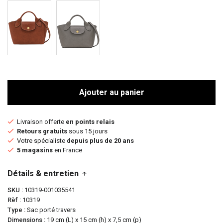
Ajouter au panier
Livraison offerte
en points relais
Retours gratuits
sous 15 jours
Votre spécialiste
depuis plus de 20 ans
5 magasins
en France
Détails & entretien
SKU
10319-001035541
Rèf
10319
Type
Sac porté travers
Dimensions
19 cm (L) x 15 cm (h) x 7,5 cm (p)