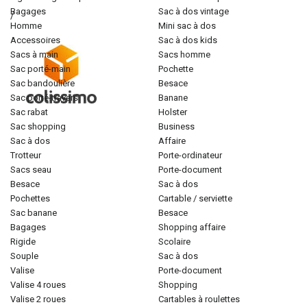
bagages
sac à dos vintage
/
homme
mini sac à dos
accessoires
sac à dos kids
sacs à main
sacs homme
sac porté-main
pochette
sac bandoulière
besace
sac porté-travers
banane
sac rabat
holster
sac shopping
business
sac à dos
affaire
trotteur
porte-ordinateur
sacs seau
porte-document
besace
sac à dos
pochettes
cartable / serviette
sac banane
besace
bagages
shopping affaire
rigide
scolaire
souple
sac à dos
valise
porte-document
valise 4 roues
shopping
valise 2 roues
cartables à roulettes