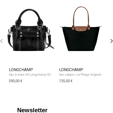
LONGCHAMP
LONGCHAMP
L
590,00 €
135,00 €
34