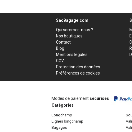
SacBagage.com
S
Qui sommes-nous ?
M
Nos boutiques
E
Contact
C
Blog
R
Mentions légales
D
CGV
Protection des données
Préférences de cookies
Modes de paiement
sécurisés
Catégories
longchamp
so
lignes longchamp
va
bagages
va