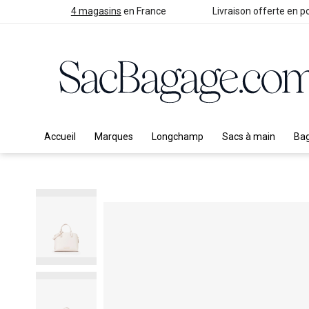
4 magasins
en France
Livraison offerte en po
Accueil
Marques
Longchamp
Sacs à main
Ba
Skip
to
the
end
of
the
images
gallery