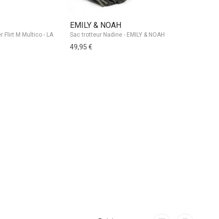
EMILY & NOAH
EMILY &
Sac trotteur Nadine - EMILY & NOAH
49,95 €
39,95 €