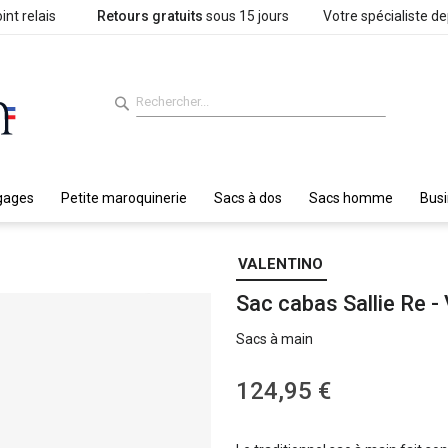
int relais
Retours gratuits
sous 15 jours
Votre spécialiste d
gages
Petite maroquinerie
Sacs à dos
Sacs homme
Bus
VALENTINO
Sac cabas Sallie Re
Sacs à main
124,95 €