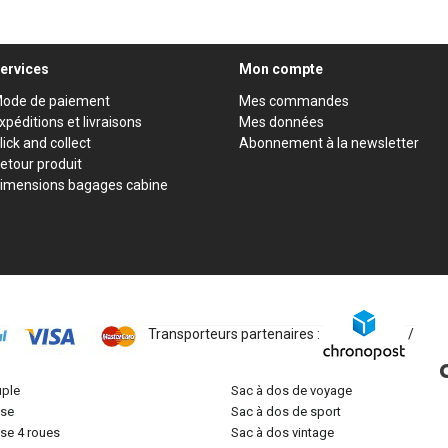
ervices
Mon compte
ode de paiement
Mes commandes
xpéditions et livraisons
Mes données
lick and collect
Abonnement à la newsletter
etour produit
imensions bagages cabine
Transporteurs partenaires :
/
uple
sac à dos de voyage
lise
sac à dos de sport
lise 4 roues
sac à dos vintage