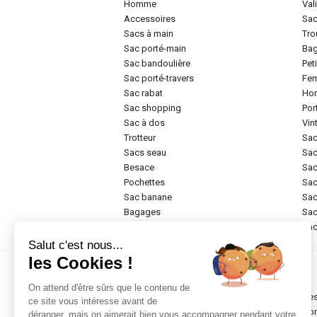
homme
va
accessoires
sa
sacs à main
tr
sac porté-main
ba
sac bandoulière
pe
sac porté-travers
f
sac rabat
h
sac shopping
po
sac à dos
vi
trotteur
sa
sacs seau
sa
besace
sa
pochettes
sa
sac banane
sa
bagages
sa
rigide
sa
Salut c'est nous...
les Cookies !
Marques
On attend d'être sûrs que le contenu de
chesterfield brand
de
ce site vous intéresse avant de
abro
do
déranger, mais on aimerait bien vous accompagner pendant votre