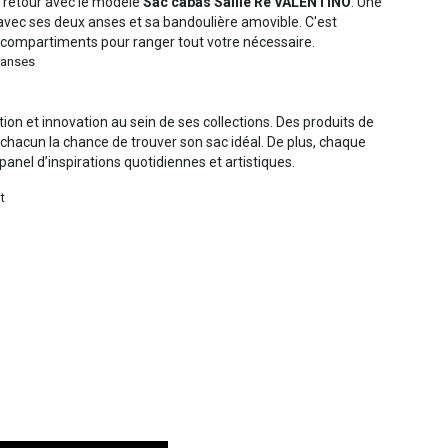
on retour avec le modèle
Sac cabas Sallie Re VALENTINO
. Une
 avec ses deux anses et sa bandoulière amovible. C'est
 compartiments pour ranger tout votre nécessaire.
2 anses
ion et innovation au sein de ses collections. Des produits de
 à chacun la chance de trouver son sac idéal. De plus, chaque
anel d’inspirations quotidiennes et artistiques.
t