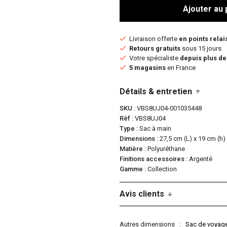
Ajouter au 
Livraison offerte
en points relai
Retours gratuits
sous 15 jours
Votre spécialiste
depuis plus de
5 magasins
en France
Détails & entretien
SKU
VBS8UJ04-001035448
Rèf
VBS8UJ04
Type
Sac à main
Dimensions
27,5 cm (L) x 19 cm (h)
Matière
Polyuréthane
Finitions accessoires
Argenté
Gamme
Collection
Avis clients
Autres dimensions
Sac de voyage