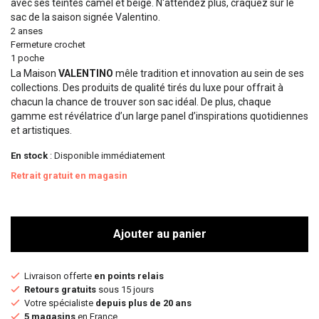
avec ses teintes camel et beige. N'attendez plus, craquez sur le
sac de la saison signée Valentino.
2 anses
Fermeture crochet
1 poche
La Maison
VALENTINO
mêle tradition et innovation au sein de ses
collections. Des produits de qualité tirés du luxe pour offrait à
chacun la chance de trouver son sac idéal. De plus, chaque
gamme est révélatrice d’un large panel d’inspirations quotidiennes
et artistiques.
En stock
: Disponible immédiatement
Retrait gratuit en magasin
Ajouter au panier
Livraison offerte
en points relais
Retours gratuits
sous 15 jours
Votre spécialiste
depuis plus de 20 ans
5 magasins
en France