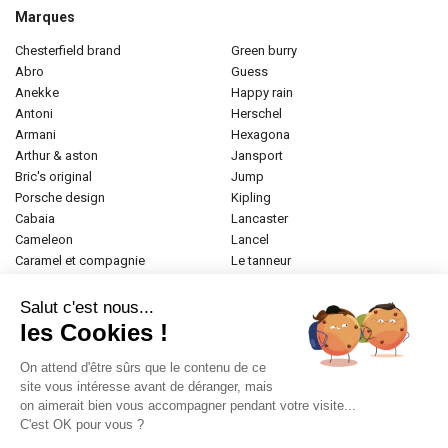
Marques
chesterfield brand
green burry
abro
guess
anekke
happy rain
antoni
herschel
armani
hexagona
arthur & aston
jansport
bric's original
jump
porsche design
kipling
cabaia
lancaster
cameleon
lancel
caramel et compagnie
le tanneur
desigual
longchamp
donna celi
mac douglas
Salut c'est nous...
eastpak
mac alyster
les Cookies !
elite
naf-naf
emily & noah
paul marius
On attend d'être sûrs que le contenu de ce
esprit
samsonite
site vous intéresse avant de déranger, mais
on aimerait bien vous accompagner pendant votre visite...
etrier
tamaris
C'est OK pour vous ?
fabrizio
tann's