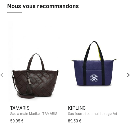
Nous vous recommandons
TAMARIS
KIPLING
L
Sac à main Marike - TAMARIS
59,95 €
89,50 €
72