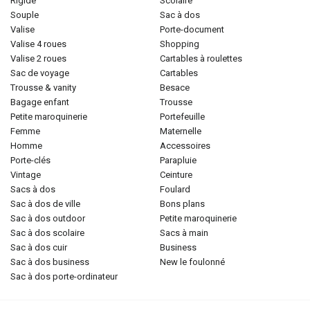
rigide
scolaire
souple
sac à dos
valise
porte-document
valise 4 roues
shopping
valise 2 roues
cartables à roulettes
sac de voyage
cartables
trousse & vanity
besace
bagage enfant
trousse
petite maroquinerie
portefeuille
femme
maternelle
homme
accessoires
porte-clés
parapluie
vintage
ceinture
sacs à dos
foulard
sac à dos de ville
bons plans
sac à dos outdoor
petite maroquinerie
sac à dos scolaire
sacs à main
sac à dos cuir
business
sac à dos business
new le foulonné
sac à dos porte-ordinateur