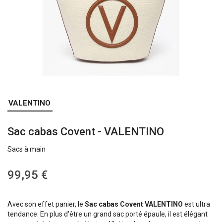
Skip
VALENTINO
to
the
Sac cabas Covent - VALENTINO
beginning
of
Sacs à main
the
images
gallery
99,95 €
Avec son effet panier, le
Sac cabas Covent VALENTINO
est ultra
tendance. En plus d'être un grand sac porté épaule, il est élégant