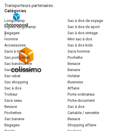
Transporteurs partenaires :
Catégories
longchamp
sac à dos de voyage
lignes longchamp
sac à dos de sport
bagages
sac à dos vintage
/
homme
mini sac à dos
accessoires
sac à dos kids
sacs à main
sacs homme
sac porté-main
pochette
sac bandoulière
besace
sac porté-travers
banane
sac rabat
holster
sac shopping
business
sac à dos
affaire
trotteur
porte-ordinateur
sacs seau
porte-document
besace
sac à dos
pochettes
cartable / serviette
sac banane
besace
bagages
shopping affaire