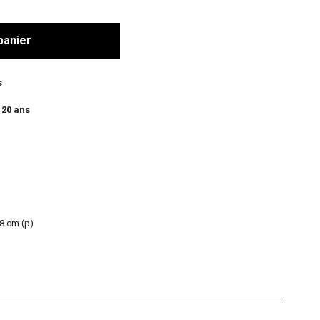
panier
s
 20 ans
 8 cm (p)