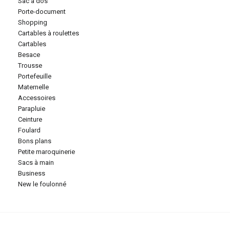
sac à dos
porte-document
shopping
cartables à roulettes
cartables
besace
trousse
portefeuille
maternelle
accessoires
parapluie
ceinture
foulard
bons plans
petite maroquinerie
sacs à main
business
new le foulonné