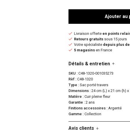
Ajouter au 
Livraison offerte
en points relai
Retours gratuits
sous 15 jours
Votre spécialiste
depuis plus de
5 magasins
en France
Détails & entretien
SKU
C48-1320-001035273
Rèf
C48-1320
Type
Sac porté travers
Dimensions
24 cm (L) x 21 cm (h) x
Matière
Cuir pleine fleur
Garantie
2 ans
Finitions accessoires
Argenté
Gamme
Collection
Avis clients