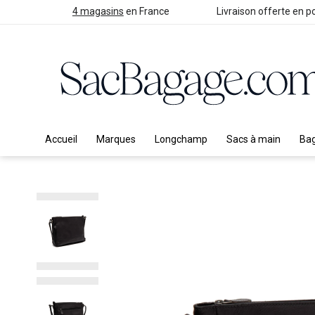
4 magasins
en France
Livraison offerte en po
Accueil
Marques
Longchamp
Sacs à main
Ba
Skip
to
the
end
of
the
images
gallery