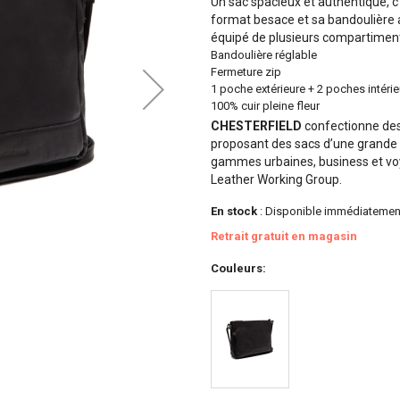
Un sac spacieux et authentique, c
format besace et sa bandoulière a
équipé de plusieurs compartiments 
Bandoulière réglable
Fermeture zip
1 poche extérieure + 2 poches intéri
100% cuir pleine fleur
CHESTERFIELD
confectionne des
proposant des sacs d’une grande 
gammes urbaines, business et voya
Leather Working Group.
En stock
: Disponible immédiatemen
Retrait gratuit en magasin
Couleurs