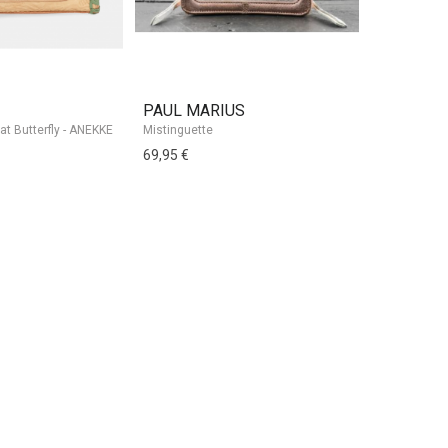
PAUL MARIUS
KIPLING
at Butterfly - ANEKKE
Mistinguette
Petit sac ban
69,95 €
69,50 €
7