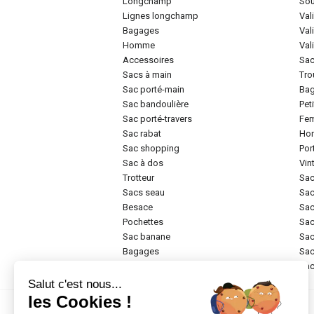
longchamp
so
lignes longchamp
va
bagages
va
homme
va
accessoires
sa
sacs à main
tr
sac porté-main
ba
sac bandoulière
pe
sac porté-travers
f
sac rabat
h
sac shopping
po
sac à dos
vi
trotteur
sa
sacs seau
sa
besace
sa
pochettes
sa
sac banane
sa
bagages
sa
rigide
sa
Salut c'est nous...
les Cookies !
Marques