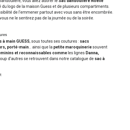
bandoulière, vous allez adorer le
Sac bandoulière Noelle
llé du logo de la maison Guess et de plusieurs compartiments.
ssibilité de l'emmener partout avec vous sans être encombrée.
 vous ne le sentirez pas de la journée ou de la soirée.
eures
cs à main GUESS
, sous toutes ses coutures :
sacs
urs, porté-main
... ainsi que la
petite maroquinerie
souvent
éminins et reconnaissables comme
les lignes
Danna,
oup d'autres se retrouvent dans notre catalogue de
sac à
t