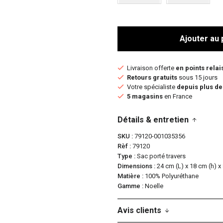
Ajouter au 
Livraison offerte
en points relai
Retours gratuits
sous 15 jours
Votre spécialiste
depuis plus de
5 magasins
en France
Détails & entretien
SKU
79120-001035356
Rèf
79120
Type
Sac porté travers
Dimensions
24 cm (L) x 18 cm (h) x
Matière
100% Polyuréthane
Gamme
Noelle
Avis clients