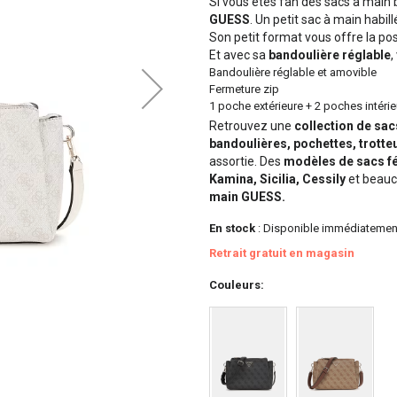
Si vous êtes fan des sacs à main 
GUESS
. Un petit sac à main habi
Son petit format vous offre la po
Et avec sa
bandoulière réglable
,
Bandoulière réglable et amovible
Fermeture zip
1 poche extérieure + 2 poches intéri
Retrouvez une
collection de sa
bandoulières, pochettes, trotte
assortie. Des
modèles de sacs f
Kamina, Sicilia, Cessily
et beauc
main GUESS.
En stock
: Disponible immédiatemen
Retrait gratuit en magasin
Couleurs