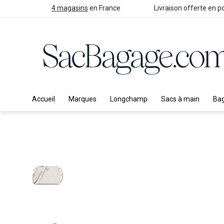
4 magasins
en France
Livraison offerte en po
Accueil
Marques
Longchamp
Sacs à main
Ba
Skip
to
the
end
of
the
images
gallery