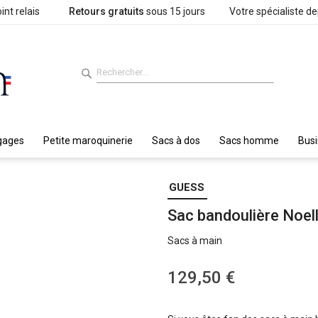
int relais
Retours gratuits
sous 15 jours
Votre spécialiste d
gages
Petite maroquinerie
Sacs à dos
Sacs homme
Bus
GUESS
Sac bandoulière Noel
Sacs à main
129,50 €