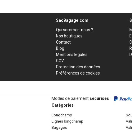
SacBagage.com
S
Qui sommes-nous ?
M
Nos boutiques
E
Contact
C
Blog
R
Mentions légales
D
CGV
Protection des données
Préférences de cookies
Modes de paiement
sécurisés
Catégories
longchamp
so
lignes longchamp
va
bagages
va