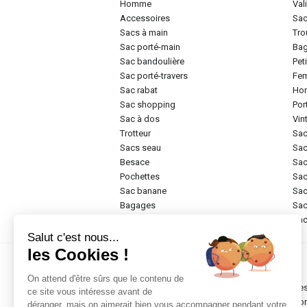
homme
va
accessoires
sa
sacs à main
tr
sac porté-main
ba
sac bandoulière
pe
sac porté-travers
f
sac rabat
h
sac shopping
po
sac à dos
vi
trotteur
sa
sacs seau
sa
besace
sa
pochettes
sa
sac banane
sa
bagages
sa
rigide
sa
Salut c'est nous...
les Cookies !
Marques
On attend d'être sûrs que le contenu de
chesterfield brand
de
ce site vous intéresse avant de
abro
do
déranger, mais on aimerait bien vous accompagner pendant votre