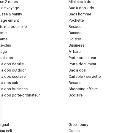
lise 2 roues
mini sac à dos
c de voyage
sac à dos kids
ousse & vanity
sacs homme
gage enfant
pochette
tite maroquinerie
besace
emme
banane
omme
holster
rte-clés
business
ntage
affaire
cs à dos
porte-ordinateur
c à dos de ville
porte-document
c à dos outdoor
sac à dos
c à dos scolaire
cartable / serviette
c à dos cuir
besace
c à dos business
shopping affaire
c à dos porte-ordinateur
scolaire
sigual
green burry
nna celi
guess