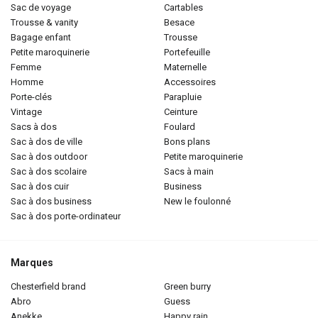
sac de voyage
cartables
trousse & vanity
besace
bagage enfant
trousse
petite maroquinerie
portefeuille
femme
maternelle
homme
accessoires
porte-clés
parapluie
vintage
ceinture
sacs à dos
foulard
sac à dos de ville
bons plans
sac à dos outdoor
petite maroquinerie
sac à dos scolaire
sacs à main
sac à dos cuir
business
sac à dos business
new le foulonné
sac à dos porte-ordinateur
Marques
chesterfield brand
green burry
abro
guess
anekke
happy rain