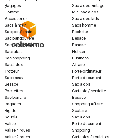
bagages
sac à dos vintage
/
homme
mini sac à dos
accessoires
sac à dos kids
sacs à main
sacs homme
sac porté-main
pochette
sac bandoulière
besace
sac porté-travers
banane
sac rabat
holster
sac shopping
business
sac à dos
affaire
trotteur
porte-ordinateur
sacs seau
porte-document
besace
sac à dos
pochettes
cartable / serviette
sac banane
besace
bagages
shopping affaire
rigide
scolaire
souple
sac à dos
valise
porte-document
valise 4 roues
shopping
valise 2 roues
cartables à roulettes