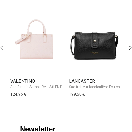
VALENTINO
LANCASTER
H
124,95 €
199,50 €
86