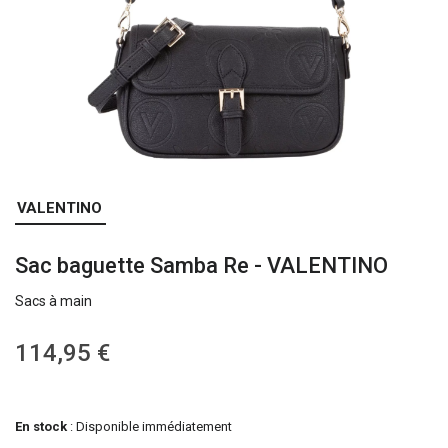
Skip
VALENTINO
to
the
Sac baguette Samba Re - VALENTINO
beginning
of
Sacs à main
the
images
gallery
114,95 €
En stock
: Disponible immédiatement