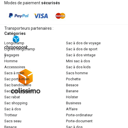
Modes de paiement
sécurisés
Transporteurs partenaires :
Catégories
longchamp
sac à dos de voyage
lignes longchamp
sac à dos de sport
bagages
sac à dos vintage
/
homme
mini sac à dos
accessoires
sac à dos kids
sacs à main
sacs homme
sac porté-main
pochette
sac bandoulière
besace
sac porté-travers
banane
sac rabat
holster
sac shopping
business
sac à dos
affaire
trotteur
porte-ordinateur
sacs seau
porte-document
besace
sac à dos