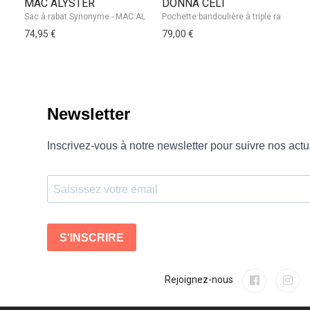
MAC ALYSTER
DONNA CELI
G
Mi
74,95 €
79,00 €
16
Rejoignez-nous