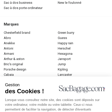
sac à dos business
new le foulonné
sac à dos porte-ordinateur
Marques
chesterfield brand
green burry
abro
guess
anekke
happy rain
antoni
herschel
armani
hexagona
arthur & aston
jansport
bric's original
jump
porsche design
kipling
cabaia
lancaster
cameleon
lancel
Gestion
caramel et compagnie
le tanneur
des Cookies !
desigual
longchamp
donna celi
mac douglas
Lorsque vous consultez notre site, des cookies sont déposés sur
eastpak
mac alyster
votre ordinateur, votre mobile ou votre tablette. Ceux-ci nous
elite
naf-naf
permettent de faciliter la navigation, de détecter d'éventuels
emily & noah
paul marius