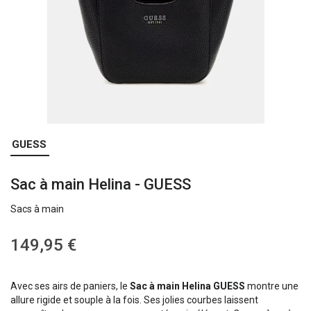
Skip
GUESS
to
the
Sac à main Helina - GUESS
beginning
of
Sacs à main
the
images
gallery
149,95 €
Avec ses airs de paniers, le
Sac à main Helina GUESS
montre une
allure rigide et souple à la fois. Ses jolies courbes laissent