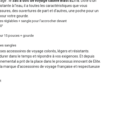
yage : le
Sac à dos de voyage cabine Blast ELITE
. Doté d'un
stante à l'eau, il a toutes les caractéristiques que vous
sures, des ouvertures de part et d'autres, une poche pour un
pour votre gourde.
lles réglables + sangle pour l'accrocher devant
80°
eur 15 pouces + gourde
ses sangles
ses accessoires de voyage colorés, légers et résistants.
urer dans le temps et répondre à vos exigences. Et depuis
nemental a prit de la place dans le processus innovant de Elite.
e la marque d’accessoires de voyage française et respectueuse
t