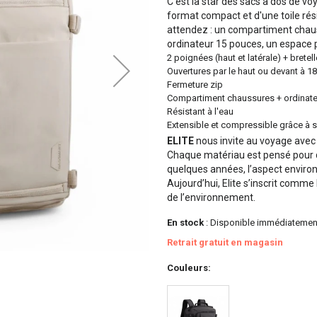
C'est la star des sacs à dos de vo
format compact et d'une toile rési
attendez : un compartiment chaus
ordinateur 15 pouces, un espace 
2 poignées (haut et latérale) + brete
Ouvertures par le haut ou devant à 1
Fermeture zip
Compartiment chaussures + ordinat
Résistant à l'eau
Extensible et compressible grâce à 
ELITE
nous invite au voyage avec 
Chaque matériau est pensé pour d
quelques années, l’aspect environ
Aujourd’hui, Elite s’inscrit comm
de l’environnement.
En stock
: Disponible immédiatemen
Retrait gratuit en magasin
Couleurs