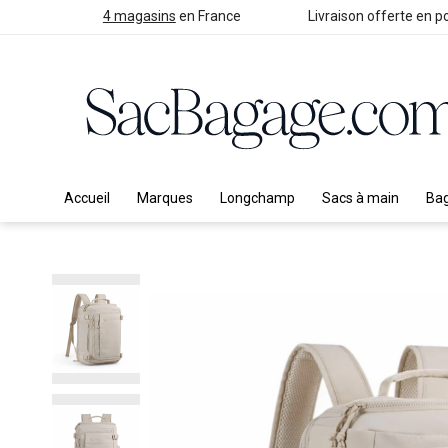
4 magasins
en France
Livraison offerte en po
Accueil
Marques
Longchamp
Sacs à main
Ba
Skip
to
the
end
of
the
images
gallery