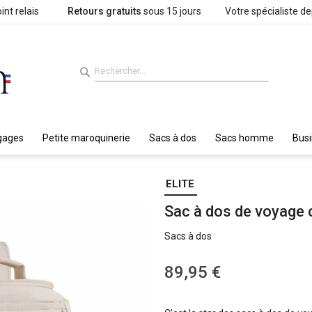
int relais
Retours gratuits
sous 15 jours
Votre spécialiste d
gages
Petite maroquinerie
Sacs à dos
Sacs homme
Bus
ELITE
Sac à dos de voyage 
Sacs à dos
89,95 €