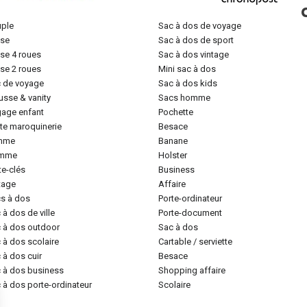
uple
sac à dos de voyage
lise
sac à dos de sport
lise 4 roues
sac à dos vintage
lise 2 roues
mini sac à dos
c de voyage
sac à dos kids
ousse & vanity
sacs homme
gage enfant
pochette
tite maroquinerie
besace
emme
banane
omme
holster
rte-clés
business
ntage
affaire
cs à dos
porte-ordinateur
c à dos de ville
porte-document
c à dos outdoor
sac à dos
c à dos scolaire
cartable / serviette
c à dos cuir
besace
c à dos business
shopping affaire
c à dos porte-ordinateur
scolaire