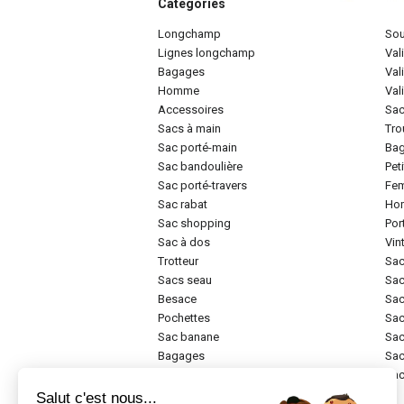
Catégories
longchamp
so
lignes longchamp
va
bagages
va
homme
va
accessoires
sa
sacs à main
tr
sac porté-main
ba
sac bandoulière
pe
sac porté-travers
f
sac rabat
h
sac shopping
po
sac à dos
vi
trotteur
sa
sacs seau
sa
besace
sa
pochettes
sa
sac banane
sa
bagages
sa
rigide
sa
Salut c'est nous...