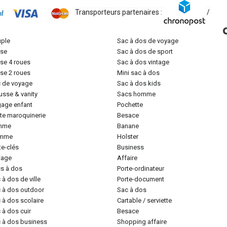
Transporteurs partenaires :
/
uple
sac à dos de voyage
lise
sac à dos de sport
lise 4 roues
sac à dos vintage
lise 2 roues
mini sac à dos
c de voyage
sac à dos kids
ousse & vanity
sacs homme
gage enfant
pochette
tite maroquinerie
besace
emme
banane
omme
holster
rte-clés
business
ntage
affaire
cs à dos
porte-ordinateur
c à dos de ville
porte-document
c à dos outdoor
sac à dos
c à dos scolaire
cartable / serviette
c à dos cuir
besace
c à dos business
shopping affaire