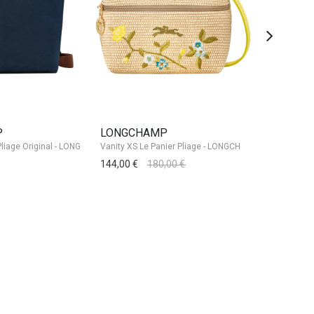
P
LONGCHAMP
LONGCH
144,00 €
180,00 €
135,00 €