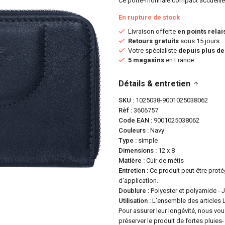
Ce porte-monnaie compact accueillera
En rupture de stock
Livraison offerte
en points relai
Retours gratuits
sous 15 jours
Votre spécialiste
depuis plus de
5 magasins
en France
Détails & entretien
SKU
1025038-9001025038062
Rèf
3606757
Code EAN
9001025038062
Couleurs
Navy
Type
simple
Dimensions
12 x 8
Matière
Cuir de métis
Entretien
Ce produit peut être prot
d'application.
Doublure
Polyester et polyamide - 
Utilisation
L’ensemble des articles 
Pour assurer leur longévité, nous vou
préserver le produit de fortes pluies