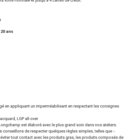
 votre monnaie et jusqu'à 4 cartes de crédit.
s
 20 ans
égé en appliquant un imperméabilisant en respectant les consignes
Jacquard, LGP all-over
Longchamp est élaboré avec le plus grand soin dans nos ateliers.
s conseillons de respecter quelques règles simples, telles que :-
- éviter tout contact avec les produits gras, les produits composés de