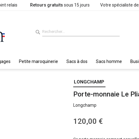
int relais
Retours gratuits
sous 15 jours
Votre spécialiste d
gages
Petite maroquinerie
Sacs à dos
Sacs homme
Bus
LONGCHAMP
Porte-monnaie Le Pli
Longchamp
120,00 €