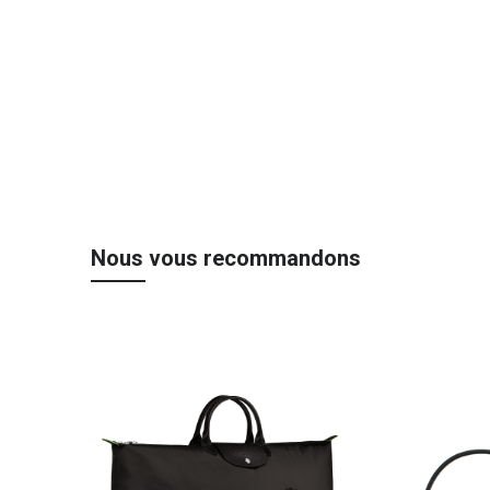
the
beginning
of
the
images
gallery
Nous vous recommandons