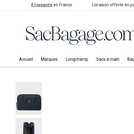
4 magasins
en France
Livraison offerte en po
Accueil
Marques
Longchamp
Sacs à main
Ba
Skip
to
the
end
of
the
images
gallery