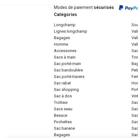
Modes de paiement
sécurisés
Catégories
longchamp
so
lignes longchamp
va
bagages
va
homme
va
accessoires
sa
sacs à main
tr
sac porté-main
ba
sac bandoulière
pe
sac porté-travers
f
sac rabat
h
sac shopping
po
sac à dos
vi
trotteur
sa
sacs seau
sa
besace
sa
pochettes
sa
sac banane
sa
bagages
sa