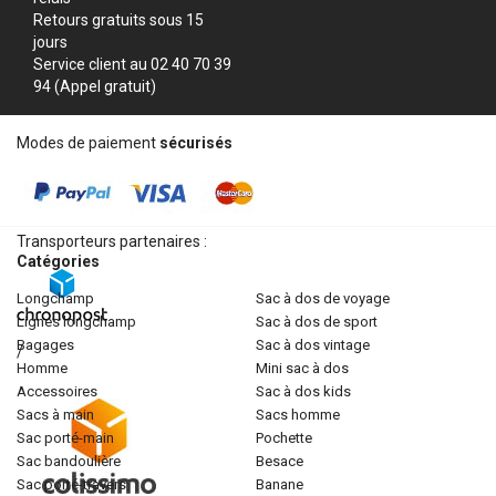
Retours gratuits sous 15
jours
Service client au 02 40 70 39
94 (Appel gratuit)
Modes de paiement
sécurisés
Transporteurs partenaires :
Catégories
longchamp
sac à dos de voyage
lignes longchamp
sac à dos de sport
bagages
sac à dos vintage
/
homme
mini sac à dos
accessoires
sac à dos kids
sacs à main
sacs homme
sac porté-main
pochette
sac bandoulière
besace
sac porté-travers
banane