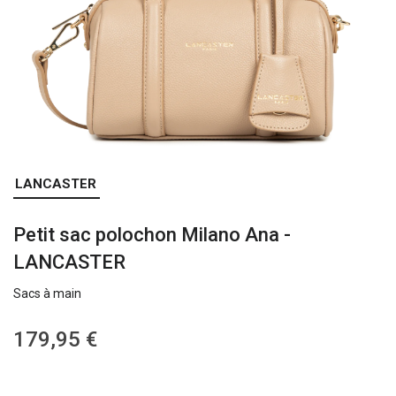
Skip
LANCASTER
to
the
Petit sac polochon Milano Ana -
beginning
of
LANCASTER
the
images
Sacs à main
gallery
179,95 €