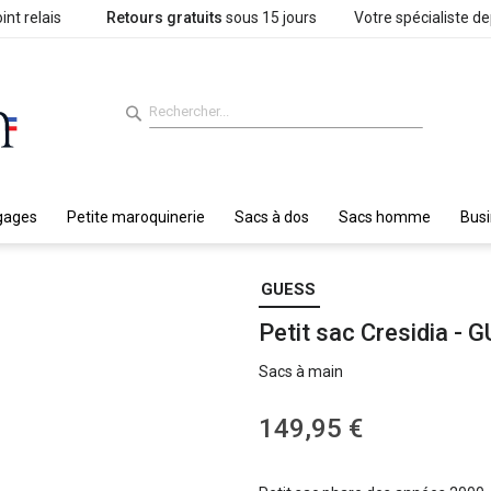
int relais
Retours gratuits
sous 15 jours
Votre spécialiste d
gages
Petite maroquinerie
Sacs à dos
Sacs homme
Bus
GUESS
Petit sac Cresidia - 
Sacs à main
149,95 €