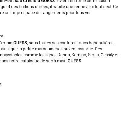
 le
Petit sac Cresidia GUESS
revient en force cette saison.
 et des finitions dorées, il habille une tenue à lui tout seul. Ce
fre un large espace de rangements pour tous vos
re
 à main
GUESS
, sous toutes ses coutures : sacs bandoulières,
. ainsi que la petite maroquinerie souvent assortie. Des
naissables comme les lignes Danna, Kamina, Sicilia, Cessily et
dans notre catalogue de sac à main
GUESS
.
t