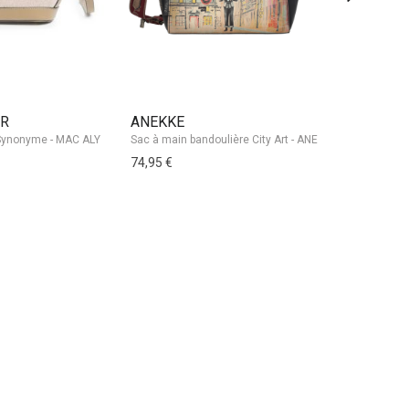
ER
ANEKKE
MAC ALY
74,95 €
69,95 €