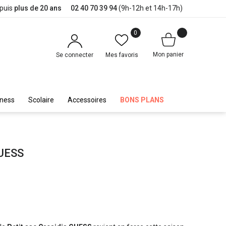
epuis
plus de 20 ans
02 40 70 39 94
(9h-12h et 14h-17h)
0
Mon panier
Se connecter
Mes favoris
iness
Scolaire
Accessoires
BONS PLANS
GUESS