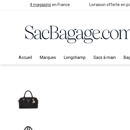
4 magasins
en France
Livraison offerte en po
Accueil
Marques
Longchamp
Sacs à main
Ba
Skip
to
the
end
of
the
images
gallery