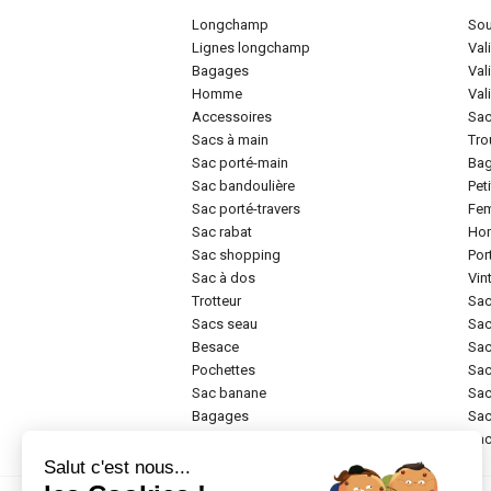
longchamp
so
lignes longchamp
va
bagages
va
homme
va
accessoires
sa
sacs à main
tr
sac porté-main
ba
sac bandoulière
pe
sac porté-travers
f
sac rabat
h
sac shopping
po
sac à dos
vi
trotteur
sa
sacs seau
sa
besace
sa
pochettes
sa
sac banane
sa
bagages
sa
rigide
sa
Salut c'est nous...