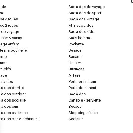
uple
sac à dos de voyage
lise
sac à dos de sport
lise 4 roues
sac à dos vintage
lise 2 roues
mini sac à dos
c de voyage
sac à dos kids
ousse & vanity
sacs homme
gage enfant
pochette
tite maroquinerie
besace
emme
banane
omme
holster
rte-clés
business
ntage
affaire
cs à dos
porte-ordinateur
c à dos de ville
porte-document
c à dos outdoor
sac à dos
c à dos scolaire
cartable / serviette
c à dos cuir
besace
c à dos business
shopping affaire
c à dos porte-ordinateur
scolaire