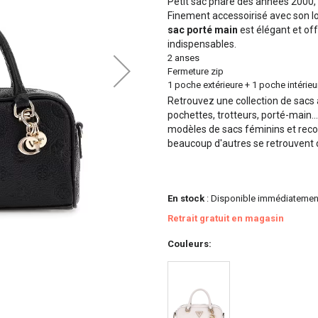
Petit sac phare des années 2000,
Finement accessoirisé avec son logo
sac porté main
est élégant et of
indispensables.
2 anses
Fermeture zip
1 poche extérieure + 1 poche intérieu
Retrouvez une collection de sacs
pochettes, trotteurs, porté-main..
modèles de sacs féminins et recon
beaucoup d'autres se retrouvent 
En stock
: Disponible immédiatemen
Retrait gratuit en magasin
Couleurs