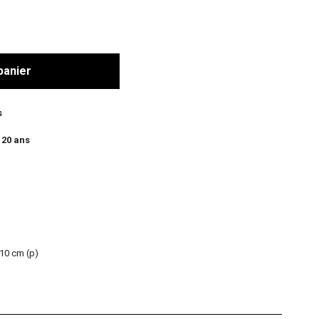
panier
s
 20 ans
 10 cm (p)