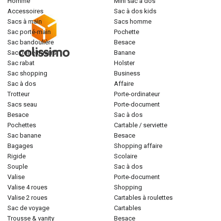
homme
mini sac à dos
accessoires
sac à dos kids
sacs à main
sacs homme
sac porté-main
pochette
sac bandoulière
besace
sac porté-travers
banane
sac rabat
holster
sac shopping
business
sac à dos
affaire
trotteur
porte-ordinateur
sacs seau
porte-document
besace
sac à dos
pochettes
cartable / serviette
sac banane
besace
bagages
shopping affaire
rigide
scolaire
souple
sac à dos
valise
porte-document
valise 4 roues
shopping
valise 2 roues
cartables à roulettes
sac de voyage
cartables
trousse & vanity
besace