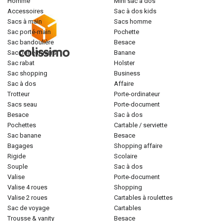
homme
mini sac à dos
accessoires
sac à dos kids
sacs à main
sacs homme
sac porté-main
pochette
sac bandoulière
besace
sac porté-travers
banane
sac rabat
holster
sac shopping
business
sac à dos
affaire
trotteur
porte-ordinateur
sacs seau
porte-document
besace
sac à dos
pochettes
cartable / serviette
sac banane
besace
bagages
shopping affaire
rigide
scolaire
souple
sac à dos
valise
porte-document
valise 4 roues
shopping
valise 2 roues
cartables à roulettes
sac de voyage
cartables
trousse & vanity
besace