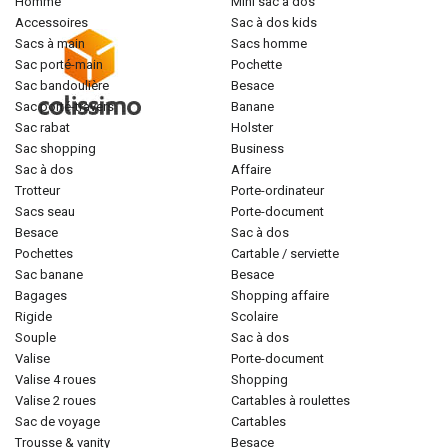
homme
mini sac à dos
accessoires
sac à dos kids
sacs à main
sacs homme
sac porté-main
pochette
sac bandoulière
besace
sac porté-travers
banane
sac rabat
holster
sac shopping
business
sac à dos
affaire
trotteur
porte-ordinateur
sacs seau
porte-document
besace
sac à dos
pochettes
cartable / serviette
sac banane
besace
bagages
shopping affaire
rigide
scolaire
souple
sac à dos
valise
porte-document
valise 4 roues
shopping
valise 2 roues
cartables à roulettes
sac de voyage
cartables
trousse & vanity
besace