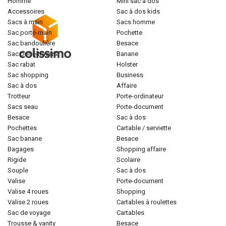
homme
mini sac à dos
accessoires
sac à dos kids
sacs à main
sacs homme
sac porté-main
pochette
sac bandoulière
besace
sac porté-travers
banane
sac rabat
holster
sac shopping
business
sac à dos
affaire
trotteur
porte-ordinateur
sacs seau
porte-document
besace
sac à dos
pochettes
cartable / serviette
sac banane
besace
bagages
shopping affaire
rigide
scolaire
souple
sac à dos
valise
porte-document
valise 4 roues
shopping
valise 2 roues
cartables à roulettes
sac de voyage
cartables
trousse & vanity
besace