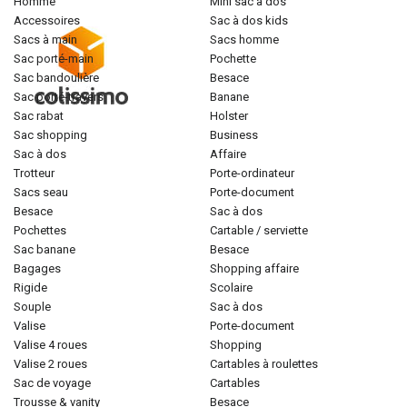
homme
mini sac à dos
accessoires
sac à dos kids
sacs à main
sacs homme
sac porté-main
pochette
sac bandoulière
besace
sac porté-travers
banane
sac rabat
holster
sac shopping
business
sac à dos
affaire
trotteur
porte-ordinateur
sacs seau
porte-document
besace
sac à dos
pochettes
cartable / serviette
sac banane
besace
bagages
shopping affaire
rigide
scolaire
souple
sac à dos
valise
porte-document
valise 4 roues
shopping
valise 2 roues
cartables à roulettes
sac de voyage
cartables
trousse & vanity
besace