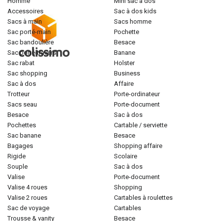
homme
mini sac à dos
accessoires
sac à dos kids
sacs à main
sacs homme
sac porté-main
pochette
sac bandoulière
besace
sac porté-travers
banane
sac rabat
holster
sac shopping
business
sac à dos
affaire
trotteur
porte-ordinateur
sacs seau
porte-document
besace
sac à dos
pochettes
cartable / serviette
sac banane
besace
bagages
shopping affaire
rigide
scolaire
souple
sac à dos
valise
porte-document
valise 4 roues
shopping
valise 2 roues
cartables à roulettes
sac de voyage
cartables
trousse & vanity
besace