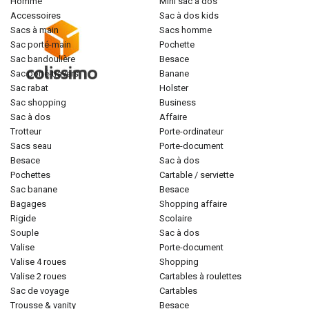
homme
mini sac à dos
accessoires
sac à dos kids
sacs à main
sacs homme
sac porté-main
pochette
sac bandoulière
besace
sac porté-travers
banane
sac rabat
holster
sac shopping
business
sac à dos
affaire
trotteur
porte-ordinateur
sacs seau
porte-document
besace
sac à dos
pochettes
cartable / serviette
sac banane
besace
bagages
shopping affaire
rigide
scolaire
souple
sac à dos
valise
porte-document
valise 4 roues
shopping
valise 2 roues
cartables à roulettes
sac de voyage
cartables
trousse & vanity
besace