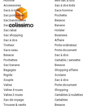
homme
mini sac à dos
accessoires
sac à dos kids
sacs à main
sacs homme
sac porté-main
pochette
sac bandoulière
besace
sac porté-travers
banane
sac rabat
holster
sac shopping
business
sac à dos
affaire
trotteur
porte-ordinateur
sacs seau
porte-document
besace
sac à dos
pochettes
cartable / serviette
sac banane
besace
bagages
shopping affaire
rigide
scolaire
souple
sac à dos
valise
porte-document
valise 4 roues
shopping
valise 2 roues
cartables à roulettes
sac de voyage
cartables
trousse & vanity
besace