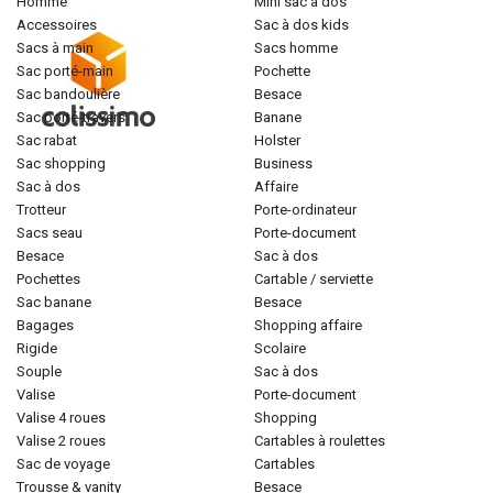
homme
mini sac à dos
accessoires
sac à dos kids
sacs à main
sacs homme
sac porté-main
pochette
sac bandoulière
besace
sac porté-travers
banane
sac rabat
holster
sac shopping
business
sac à dos
affaire
trotteur
porte-ordinateur
sacs seau
porte-document
besace
sac à dos
pochettes
cartable / serviette
sac banane
besace
bagages
shopping affaire
rigide
scolaire
souple
sac à dos
valise
porte-document
valise 4 roues
shopping
valise 2 roues
cartables à roulettes
sac de voyage
cartables
trousse & vanity
besace