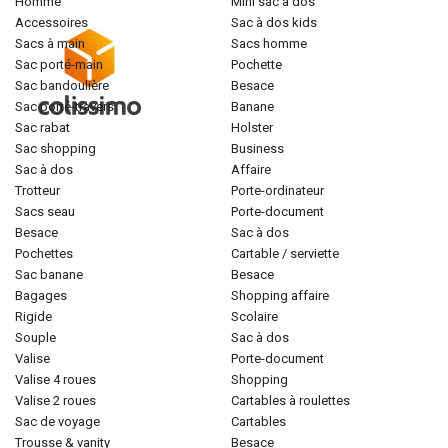
homme
mini sac à dos
accessoires
sac à dos kids
sacs à main
sacs homme
sac porté-main
pochette
sac bandoulière
besace
sac porté-travers
banane
sac rabat
holster
sac shopping
business
sac à dos
affaire
trotteur
porte-ordinateur
sacs seau
porte-document
besace
sac à dos
pochettes
cartable / serviette
sac banane
besace
bagages
shopping affaire
rigide
scolaire
souple
sac à dos
valise
porte-document
valise 4 roues
shopping
valise 2 roues
cartables à roulettes
sac de voyage
cartables
trousse & vanity
besace