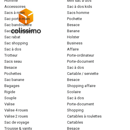
homme
mini sac à dos
accessoires
sac à dos kids
sacs à main
sacs homme
sac porté-main
pochette
sac bandoulière
besace
sac porté-travers
banane
sac rabat
holster
sac shopping
business
sac à dos
affaire
trotteur
porte-ordinateur
sacs seau
porte-document
besace
sac à dos
pochettes
cartable / serviette
sac banane
besace
bagages
shopping affaire
rigide
scolaire
souple
sac à dos
valise
porte-document
valise 4 roues
shopping
valise 2 roues
cartables à roulettes
sac de voyage
cartables
trousse & vanity
besace