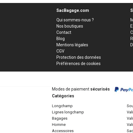
SacBagage.com
S
Qui sommes-nous ?
M
Nos boutiques
E
Contact
C
Blog
R
Mentions légales
D
CGV
Protection des données
Préférences de cookies
Modes de paiement
sécurisés
Catégories
longchamp
so
lignes longchamp
va
bagages
va
homme
va
accessoires
sa