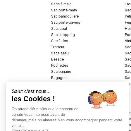
sacs à main
tr
sac porté-main
ba
sac bandoulière
pe
sac porté-travers
f
sac rabat
h
sac shopping
po
sac à dos
vi
trotteur
sa
sacs seau
sa
besace
sa
pochettes
sa
sac banane
sa
bagages
sa
rigide
sa
Salut c'est nous...
les Cookies !
Marques
On attend d'être sûrs que le contenu de
chesterfield brand
de
ce site vous intéresse avant de
abro
do
déranger, mais on aimerait bien vous accompagner pendant votre
anekke
ea
visite...