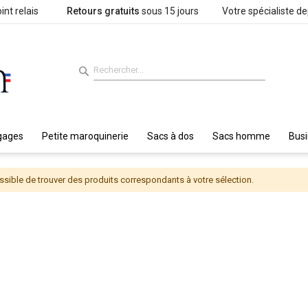
int relais
Retours gratuits
sous 15 jours
Votre spécialiste d
gages
Petite maroquinerie
Sacs à dos
Sacs homme
Bus
sible de trouver des produits correspondants à votre sélection.