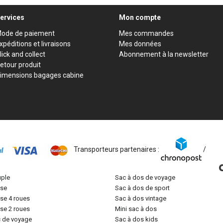
ervices
Mon compte
ode de paiement
Mes commandes
xpéditions et livraisons
Mes données
lick and collect
Abonnement à la newsletter
etour produit
imensions bagages cabine
Transporteurs partenaires :
/
uple
sac à dos de voyage
lise
sac à dos de sport
lise 4 roues
sac à dos vintage
lise 2 roues
mini sac à dos
c de voyage
sac à dos kids