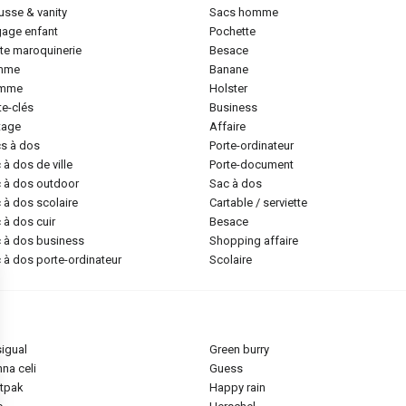
ousse & vanity
sacs homme
gage enfant
pochette
tite maroquinerie
besace
emme
banane
omme
holster
rte-clés
business
ntage
affaire
cs à dos
porte-ordinateur
c à dos de ville
porte-document
c à dos outdoor
sac à dos
c à dos scolaire
cartable / serviette
c à dos cuir
besace
c à dos business
shopping affaire
c à dos porte-ordinateur
scolaire
sigual
green burry
nna celi
guess
stpak
happy rain