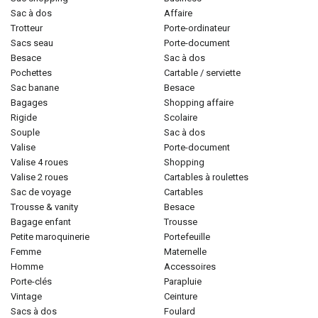
sac à dos
affaire
trotteur
porte-ordinateur
sacs seau
porte-document
besace
sac à dos
pochettes
cartable / serviette
sac banane
besace
bagages
shopping affaire
rigide
scolaire
souple
sac à dos
valise
porte-document
valise 4 roues
shopping
valise 2 roues
cartables à roulettes
sac de voyage
cartables
trousse & vanity
besace
bagage enfant
trousse
petite maroquinerie
portefeuille
femme
maternelle
homme
accessoires
porte-clés
parapluie
vintage
ceinture
sacs à dos
foulard