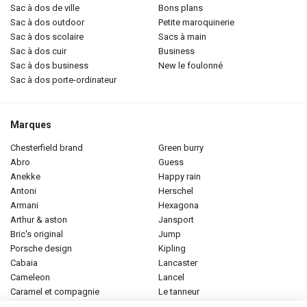
sac à dos de ville
bons plans
sac à dos outdoor
petite maroquinerie
sac à dos scolaire
sacs à main
sac à dos cuir
business
sac à dos business
new le foulonné
sac à dos porte-ordinateur
Marques
chesterfield brand
green burry
abro
guess
anekke
happy rain
antoni
herschel
armani
hexagona
arthur & aston
jansport
bric's original
jump
porsche design
kipling
cabaia
lancaster
cameleon
lancel
caramel et compagnie
le tanneur
desigual
longchamp