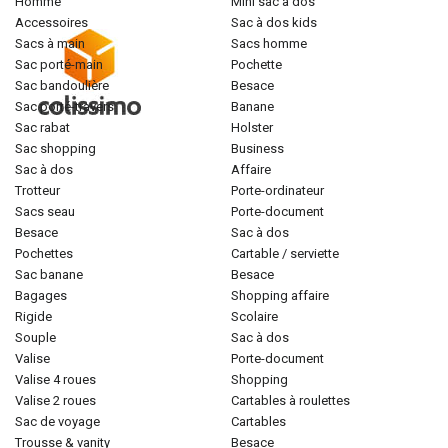
homme
mini sac à dos
accessoires
sac à dos kids
sacs à main
sacs homme
sac porté-main
pochette
sac bandoulière
besace
sac porté-travers
banane
sac rabat
holster
sac shopping
business
sac à dos
affaire
trotteur
porte-ordinateur
sacs seau
porte-document
besace
sac à dos
pochettes
cartable / serviette
sac banane
besace
bagages
shopping affaire
rigide
scolaire
souple
sac à dos
valise
porte-document
valise 4 roues
shopping
valise 2 roues
cartables à roulettes
sac de voyage
cartables
trousse & vanity
besace