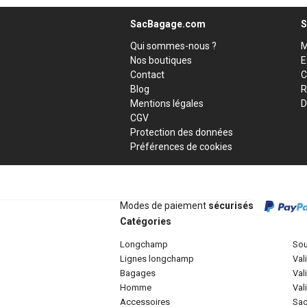
SacBagage.com
S
Qui sommes-nous ?
M
Nos boutiques
E
Contact
C
Blog
R
Mentions légales
D
CGV
Protection des données
Préférences de cookies
Modes de paiement
sécurisés
Catégories
longchamp
so
lignes longchamp
va
bagages
va
homme
va
accessoires
sa