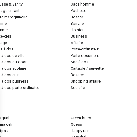
ousse & vanity
sacs homme
gage enfant
pochette
tite maroquinerie
besace
emme
banane
omme
holster
rte-clés
business
ntage
affaire
cs à dos
porte-ordinateur
c à dos de ville
porte-document
c à dos outdoor
sac à dos
c à dos scolaire
cartable / serviette
c à dos cuir
besace
c à dos business
shopping affaire
c à dos porte-ordinateur
scolaire
sigual
green burry
nna celi
guess
stpak
happy rain