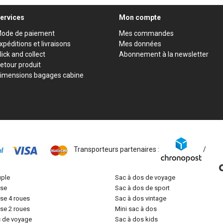
ervices
Mon compte
ode de paiement
Mes commandes
xpéditions et livraisons
Mes données
lick and collect
Abonnement à la newsletter
etour produit
imensions bagages cabine
Transporteurs partenaires :
/
uple
sac à dos de voyage
lise
sac à dos de sport
lise 4 roues
sac à dos vintage
lise 2 roues
mini sac à dos
c de voyage
sac à dos kids