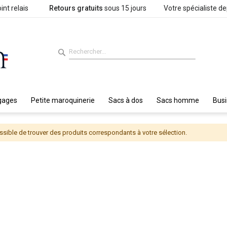
int relais
Retours gratuits
sous 15 jours
Votre spécialiste d
gages
Petite maroquinerie
Sacs à dos
Sacs homme
Bus
sible de trouver des produits correspondants à votre sélection.