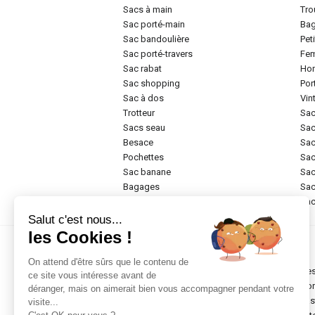
sacs à main
tr
sac porté-main
ba
sac bandoulière
pe
sac porté-travers
f
sac rabat
h
sac shopping
po
sac à dos
vi
trotteur
sa
sacs seau
sa
besace
sa
pochettes
sa
sac banane
sa
bagages
sa
rigide
sa
Salut c'est nous...
les Cookies !
Marques
On attend d'être sûrs que le contenu de
chesterfield brand
de
ce site vous intéresse avant de
abro
do
déranger, mais on aimerait bien vous accompagner pendant votre
anekke
ea
visite...