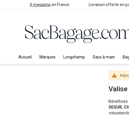
4 magasins
en France
Livraison offerte en po
Accueil
Marques
Longchamp
Sacs à main
Ba
Impos
Valise
Bénéficiez
SEGUR, C
robustes
da