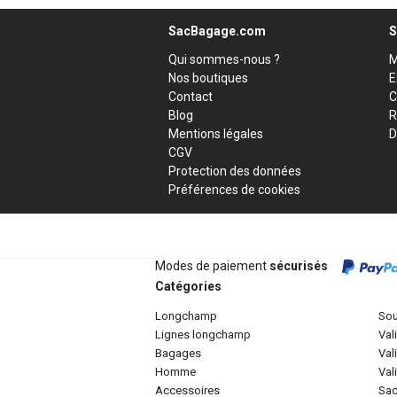
SacBagage.com
S
Qui sommes-nous ?
M
Nos boutiques
E
Contact
C
Blog
R
Mentions légales
D
CGV
Protection des données
Préférences de cookies
Modes de paiement
sécurisés
Catégories
longchamp
so
lignes longchamp
va
bagages
va
homme
va
accessoires
sa