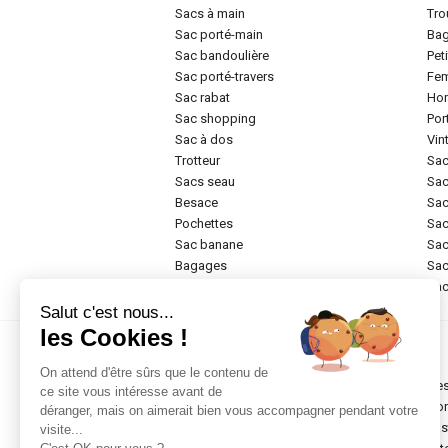
sacs à main
tr
sac porté-main
ba
sac bandoulière
pe
sac porté-travers
f
sac rabat
h
sac shopping
po
sac à dos
vi
trotteur
sa
sacs seau
sa
besace
sa
pochettes
sa
sac banane
sa
bagages
sa
rigide
sa
Salut c'est nous...
les Cookies !
Marques
On attend d'être sûrs que le contenu de
chesterfield brand
de
ce site vous intéresse avant de
abro
do
déranger, mais on aimerait bien vous accompagner pendant votre
anekke
ea
visite...