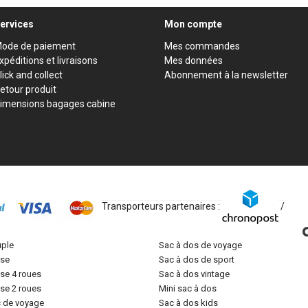
ervices
Mon compte
ode de paiement
Mes commandes
xpéditions et livraisons
Mes données
lick and collect
Abonnement à la newsletter
etour produit
imensions bagages cabine
Transporteurs partenaires :
/
uple
sac à dos de voyage
lise
sac à dos de sport
lise 4 roues
sac à dos vintage
lise 2 roues
mini sac à dos
c de voyage
sac à dos kids