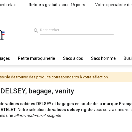
int relais
Retours gratuits
sous 15 jours
Votre spécialiste d
gages
Petite maroquinerie
Sacs à dos
Sacs homme
Bus
sible de trouver des produits correspondants à votre sélection.
 DELSEY, bagage, vanity
 de
valises cabines DELSEY
et
bagages en soute de la marque Franç
HATELET
. Notre sélection de
valises delsey rigide
vous suivra dans vos p
ns une
allure moderne et soignée
.