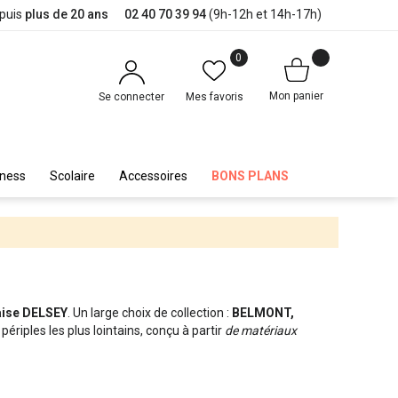
epuis
plus de 20 ans
02 40 70 39 94
(9h-12h et 14h-17h)
0
Mon panier
Se connecter
Mes favoris
iness
Scolaire
Accessoires
BONS PLANS
aise DELSEY
. Un large choix de collection :
BELMONT,
ériples les plus lointains, conçu à partir
de matériaux