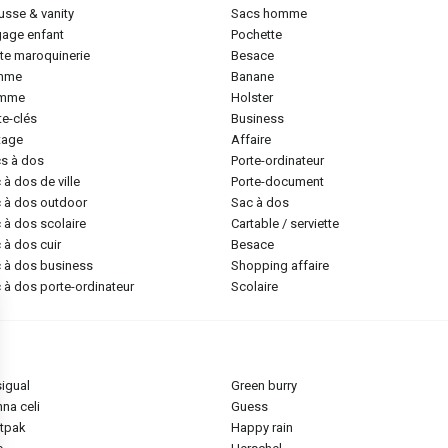
ousse & vanity
sacs homme
gage enfant
pochette
tite maroquinerie
besace
emme
banane
omme
holster
rte-clés
business
ntage
affaire
cs à dos
porte-ordinateur
c à dos de ville
porte-document
c à dos outdoor
sac à dos
c à dos scolaire
cartable / serviette
c à dos cuir
besace
c à dos business
shopping affaire
c à dos porte-ordinateur
scolaire
sigual
green burry
nna celi
guess
stpak
happy rain