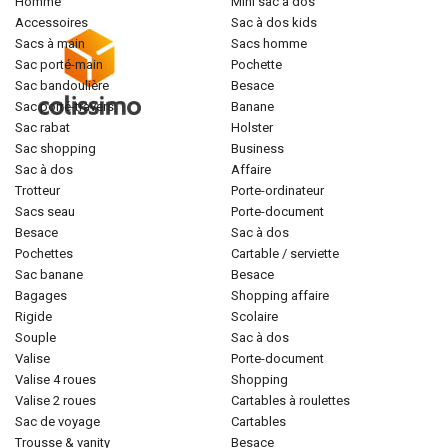
homme
mini sac à dos
accessoires
sac à dos kids
sacs à main
sacs homme
sac porté-main
pochette
sac bandoulière
besace
sac porté-travers
banane
sac rabat
holster
sac shopping
business
sac à dos
affaire
trotteur
porte-ordinateur
sacs seau
porte-document
besace
sac à dos
pochettes
cartable / serviette
sac banane
besace
bagages
shopping affaire
rigide
scolaire
souple
sac à dos
valise
porte-document
valise 4 roues
shopping
valise 2 roues
cartables à roulettes
sac de voyage
cartables
trousse & vanity
besace