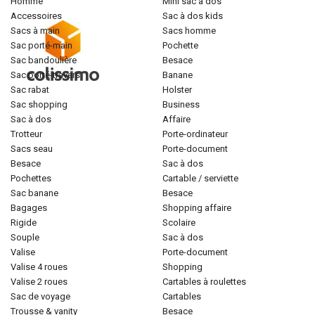
homme
mini sac à dos
accessoires
sac à dos kids
sacs à main
sacs homme
sac porté-main
pochette
sac bandoulière
besace
sac porté-travers
banane
sac rabat
holster
sac shopping
business
sac à dos
affaire
trotteur
porte-ordinateur
sacs seau
porte-document
besace
sac à dos
pochettes
cartable / serviette
sac banane
besace
bagages
shopping affaire
rigide
scolaire
souple
sac à dos
valise
porte-document
valise 4 roues
shopping
valise 2 roues
cartables à roulettes
sac de voyage
cartables
trousse & vanity
besace