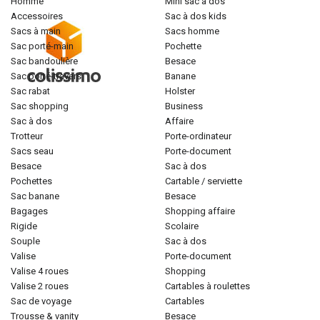
homme
mini sac à dos
accessoires
sac à dos kids
sacs à main
sacs homme
sac porté-main
pochette
sac bandoulière
besace
sac porté-travers
banane
sac rabat
holster
sac shopping
business
sac à dos
affaire
trotteur
porte-ordinateur
sacs seau
porte-document
besace
sac à dos
pochettes
cartable / serviette
sac banane
besace
bagages
shopping affaire
rigide
scolaire
souple
sac à dos
valise
porte-document
valise 4 roues
shopping
valise 2 roues
cartables à roulettes
sac de voyage
cartables
trousse & vanity
besace