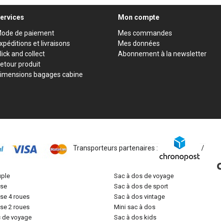
ervices
Mon compte
ode de paiement
Mes commandes
xpéditions et livraisons
Mes données
lick and collect
Abonnement à la newsletter
etour produit
imensions bagages cabine
Transporteurs partenaires :
/
uple
sac à dos de voyage
lise
sac à dos de sport
lise 4 roues
sac à dos vintage
lise 2 roues
mini sac à dos
c de voyage
sac à dos kids