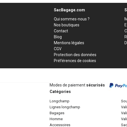
SacBagage.com
S
Qui sommes-nous ?
M
Nos boutiques
E
Contact
C
Blog
R
Mentions légales
D
CGV
Protection des données
Préférences de cookies
Modes de paiement
sécurisés
Catégories
longchamp
so
lignes longchamp
va
bagages
va
homme
va
accessoires
sa