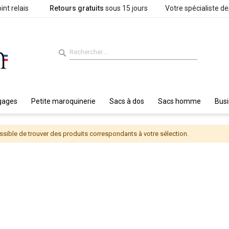
int relais
Retours gratuits
sous 15 jours
Votre spécialiste d
gages
Petite maroquinerie
Sacs à dos
Sacs homme
Bus
sible de trouver des produits correspondants à votre sélection.