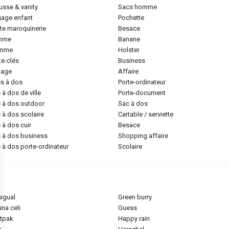
ousse & vanity
sacs homme
gage enfant
pochette
tite maroquinerie
besace
emme
banane
omme
holster
rte-clés
business
ntage
affaire
cs à dos
porte-ordinateur
c à dos de ville
porte-document
c à dos outdoor
sac à dos
c à dos scolaire
cartable / serviette
c à dos cuir
besace
c à dos business
shopping affaire
c à dos porte-ordinateur
scolaire
sigual
green burry
nna celi
guess
stpak
happy rain