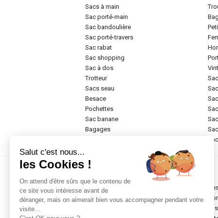
sacs à main
tr
sac porté-main
ba
sac bandoulière
pe
sac porté-travers
f
sac rabat
h
sac shopping
po
sac à dos
vi
trotteur
sa
sacs seau
sa
besace
sa
pochettes
sa
sac banane
sa
bagages
sa
rigide
sa
Salut c'est nous...
les Cookies !
Marques
On attend d'être sûrs que le contenu de
chesterfield brand
de
ce site vous intéresse avant de
abro
do
déranger, mais on aimerait bien vous accompagner pendant votre
anekke
ea
visite...