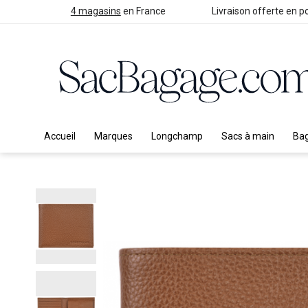
4 magasins
en France
Livraison offerte en po
Accueil
Marques
Longchamp
Sacs à main
Ba
Skip
to
the
end
of
the
images
gallery