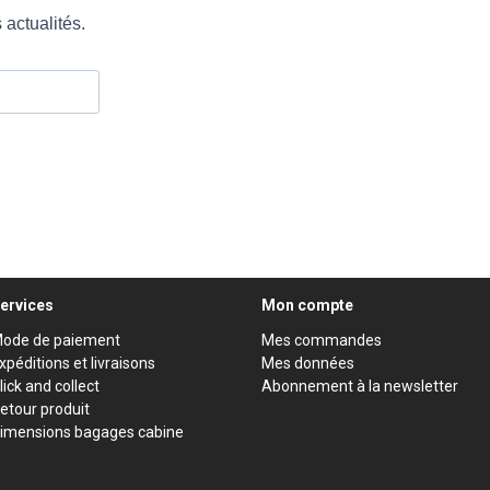
ervices
Mon compte
ode de paiement
Mes commandes
xpéditions et livraisons
Mes données
lick and collect
Abonnement à la newsletter
etour produit
imensions bagages cabine