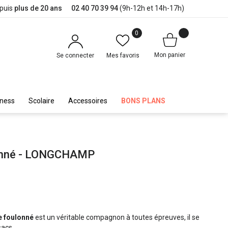
epuis
plus de 20 ans
02 40 70 39 94
(9h-12h et 14h-17h)
0
Mon panier
Se connecter
Mes favoris
iness
Scolaire
Accessoires
BONS PLANS
lonné - LONGCHAMP
le foulonné
est un véritable compagnon à toutes épreuves, il se
sacs.