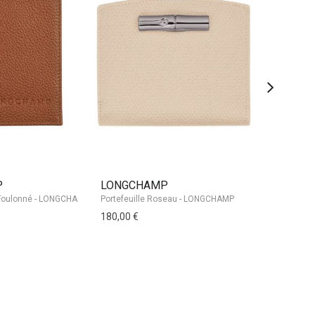
P
LONGCHAMP
LONGCH
Portefeuille Roseau - LONGCHAMP
180,00 €
200,00 €