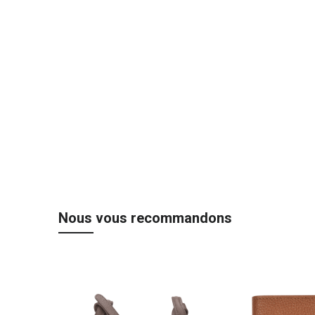
the
beginning
of
the
images
gallery
Nous vous recommandons