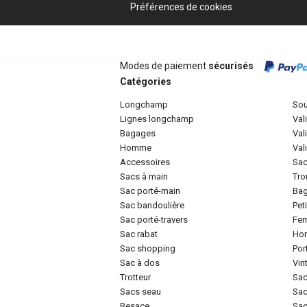
Préférences de cookies
Modes de paiement
sécurisés
Catégories
longchamp
so
lignes longchamp
va
bagages
va
homme
va
accessoires
sa
sacs à main
tr
sac porté-main
ba
sac bandoulière
pe
sac porté-travers
f
sac rabat
h
sac shopping
po
sac à dos
vi
trotteur
sa
sacs seau
sa
besace
sa