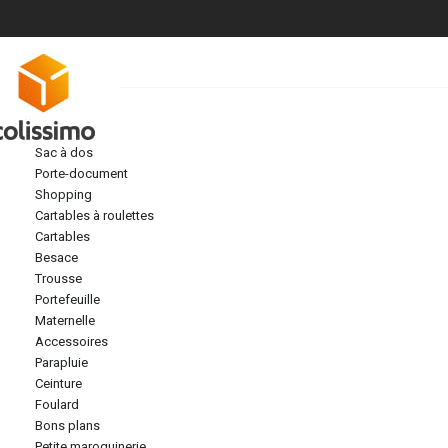
sac à dos
porte-document
shopping
cartables à roulettes
cartables
besace
trousse
portefeuille
maternelle
accessoires
parapluie
ceinture
foulard
bons plans
petite maroquinerie