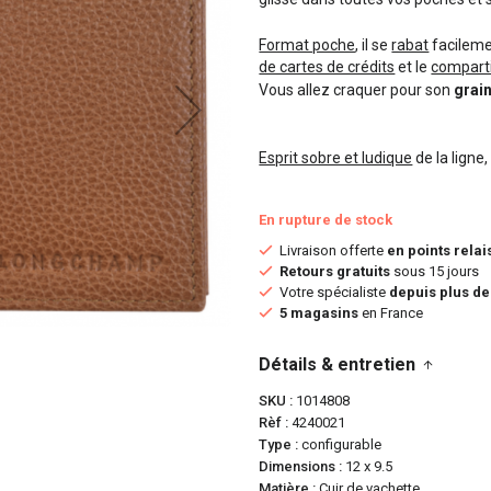
Format poche
, il se
rabat
facileme
de cartes de crédits
et le
compart
Vous allez craquer pour son
grai
Esprit sobre et ludique
de la ligne
En rupture de stock
Livraison offerte
en points relai
Retours gratuits
sous 15 jours
Votre spécialiste
depuis plus de
5 magasins
en France
Détails & entretien
SKU
1014808
Rèf
4240021
Type
configurable
Dimensions
12 x 9.5
Matière
Cuir de vachette