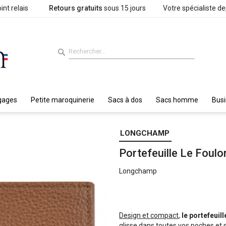
int relais
Retours gratuits
sous 15 jours
Votre spécialiste d
gages
Petite maroquinerie
Sacs à dos
Sacs homme
Bus
LONGCHAMP
Portefeuille Le Fou
Longchamp
Design et compact
,
le portefeuil
glisse dans toutes vos poches et 