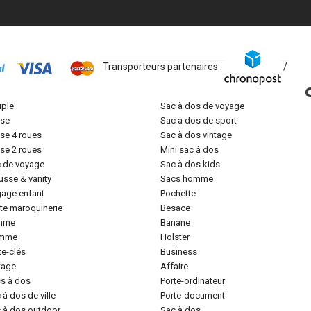
Transporteurs partenaires :
/
uple
sac à dos de voyage
lise
sac à dos de sport
lise 4 roues
sac à dos vintage
lise 2 roues
mini sac à dos
c de voyage
sac à dos kids
ousse & vanity
sacs homme
gage enfant
pochette
tite maroquinerie
besace
emme
banane
omme
holster
rte-clés
business
ntage
affaire
cs à dos
porte-ordinateur
c à dos de ville
porte-document
c à dos outdoor
sac à dos