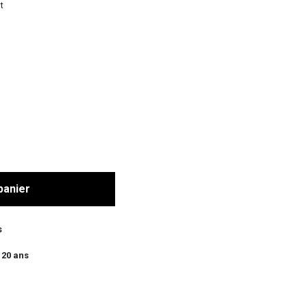
t
panier
s
 20 ans