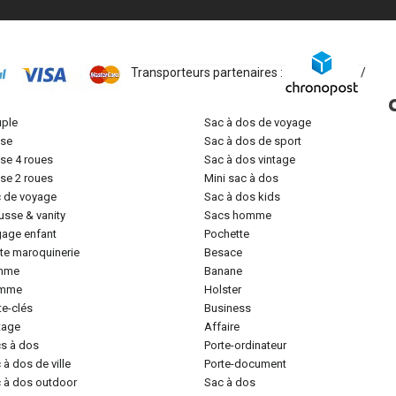
Transporteurs partenaires :
/
uple
sac à dos de voyage
lise
sac à dos de sport
lise 4 roues
sac à dos vintage
lise 2 roues
mini sac à dos
c de voyage
sac à dos kids
ousse & vanity
sacs homme
gage enfant
pochette
tite maroquinerie
besace
emme
banane
omme
holster
rte-clés
business
ntage
affaire
cs à dos
porte-ordinateur
c à dos de ville
porte-document
c à dos outdoor
sac à dos