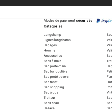
Modes de paiement
sécurisés
Catégories
longchamp
so
lignes longchamp
va
bagages
va
homme
va
accessoires
sa
sacs à main
tr
sac porté-main
ba
sac bandoulière
pe
sac porté-travers
f
sac rabat
h
sac shopping
po
sac à dos
vi
trotteur
sa
sacs seau
sa
besace
sa