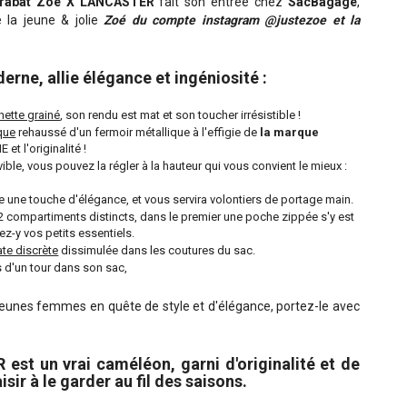
à rabat Zoé X LANCASTER
fait son entrée chez
SacBagage
,
e la jeune & jolie
Zoé du compte instagram @justezoe et la
rne, allie élégance et ingéniosité :
hette grainé
, son rendu est mat et son toucher irrésistible !
que
rehaussé d'un fermoir métallique à l'effigie de
la marque
et l'originalité !
ble, vous pouvez la régler à la hauteur qui vous convient le mieux :
le une touche d'élégance, et vous servira volontiers de portage main.
2 compartiments distincts, dans le premier une poche zippée s'y est
tez-y vos petits essentiels.
te discrète
dissimulée dans les coutures du sac.
s d'un tour dans son sac,
 jeunes femmes en quête de style et d'élégance, portez-le avec
st un vrai caméléon, garni d'originalité et de
sir à le garder au fil des saisons.