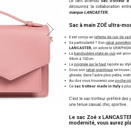
Le tant attendu
sac trotteur 
découvrez la collaboration entr
marque LANCASTER.
Sac à main ZOÉ ultra-mode
Il est conçu en
refente de cuir de vac
Sa particularité ? Son
rabat asymétri
LANCASTER,
on adore le GRAPHISME 
La
bandoulière plate en cuir
est amovi
94cm à 102cm.
La
poignée sur le haut
rajoute au sty
Sous son
rabat graphique
se trouve 
glissée, dans l'autre plus petite, met
Au dos vous trouverez une
poche pla
Ce
sac trotteur made in Italy
à plu
C'est le sac trotteur préféré des
une tenue casual, chic, sportive...
Le sac Zoé x LANCASTER e
modernité, vous aurez plai