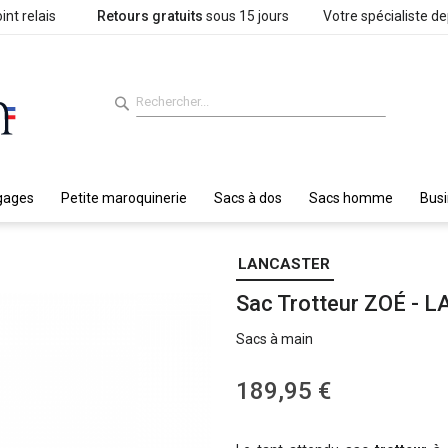
int relais
Retours gratuits
sous 15 jours
Votre spécialiste d
gages
Petite maroquinerie
Sacs à dos
Sacs homme
Bus
LANCASTER
Sac Trotteur ZOÉ -
Sacs à main
189,95 €