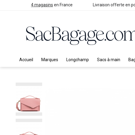
4 magasins
en France
Livraison offerte en po
Accueil
Marques
Longchamp
Sacs à main
Ba
Skip
to
the
end
of
the
images
gallery