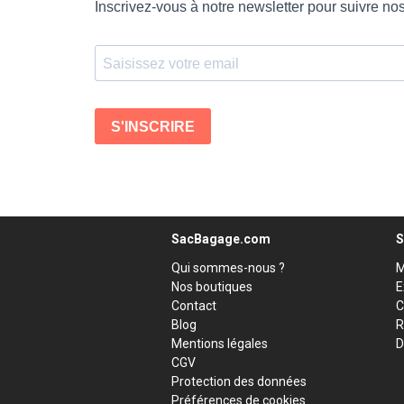
SacBagage.com
S
Qui sommes-nous ?
M
Nos boutiques
E
Contact
C
Blog
R
Mentions légales
D
CGV
Protection des données
Préférences de cookies