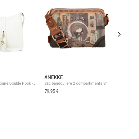
ANEKKE
HEXAGO
Sac trotteu
79,95 €
99,50 €