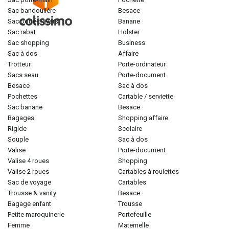
sac bandoulière
besace
sac porté-travers
banane
sac rabat
holster
sac shopping
business
sac à dos
affaire
trotteur
porte-ordinateur
sacs seau
porte-document
besace
sac à dos
pochettes
cartable / serviette
sac banane
besace
bagages
shopping affaire
rigide
scolaire
souple
sac à dos
valise
porte-document
valise 4 roues
shopping
valise 2 roues
cartables à roulettes
sac de voyage
cartables
trousse & vanity
besace
bagage enfant
trousse
petite maroquinerie
portefeuille
femme
maternelle