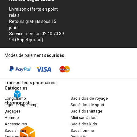
Livraison offerte en point
relais
Retours gratuits sous 15
jours
Service client au 02 40 70 39
94 (Appel gratuit)
Modes de paiement
sécurisés
Transporteurs partenaires :
Catégories
longchamp
sac à dos de voyage
lignes longchamp
sac à dos de sport
bagages
sac à dos vintage
/
homme
mini sac à dos
accessoires
sac à dos kids
sacs à main
sacs homme
sac porté-main
pochette