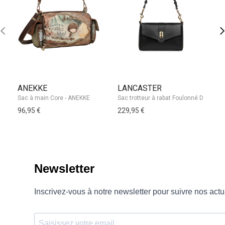
ANEKKE
LANCASTER
L
Sac à main Core - ANEKKE
96,95 €
229,95 €
12