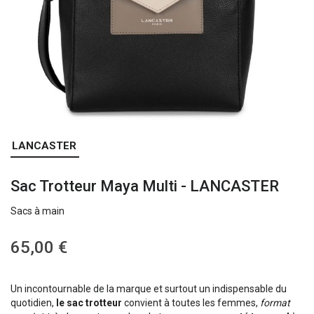
Skip
LANCASTER
to
the
Sac Trotteur Maya Multi - LANCASTER
beginning
of
Sacs à main
the
images
gallery
65,00 €
Un incontournable de la marque et surtout un indispensable du
quotidien,
le sac trotteur
convient à toutes les femmes,
format