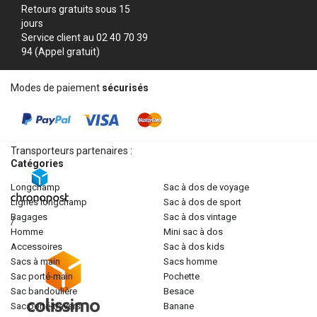
Retours gratuits sous 15
jours
Service client au 02 40 70 39
94 (Appel gratuit)
Modes de paiement
sécurisés
Transporteurs partenaires :
Catégories
longchamp
sac à dos de voyage
lignes longchamp
sac à dos de sport
bagages
sac à dos vintage
/
homme
mini sac à dos
accessoires
sac à dos kids
sacs à main
sacs homme
sac porté-main
pochette
sac bandoulière
besace
sac porté-travers
banane