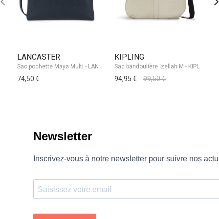
LANCASTER
KIPLING
L
74,50 €
94,95 €
99,50 €
15