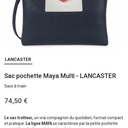
Skip
LANCASTER
to
the
Sac pochette Maya Multi - LANCASTER
beginning
of
Sacs à main
the
images
gallery
74,50 €
Le sac trotteur,
un vrai compagnon du quotidien, format compact
et pratique.
La ligne MAYA
se caractérise par la petite pochette