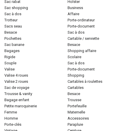
sac rabat
holster
sac shopping
business
sac à dos
affaire
trotteur
porte-ordinateur
sacs seau
porte-document
besace
sac à dos
pochettes
cartable / serviette
sac banane
besace
bagages
shopping affaire
rigide
scolaire
souple
sac à dos
valise
porte-document
valise 4 roues
shopping
valise 2 roues
cartables à roulettes
sac de voyage
cartables
trousse & vanity
besace
bagage enfant
trousse
petite maroquinerie
portefeuille
femme
maternelle
homme
accessoires
porte-clés
parapluie
vintage
ceinture