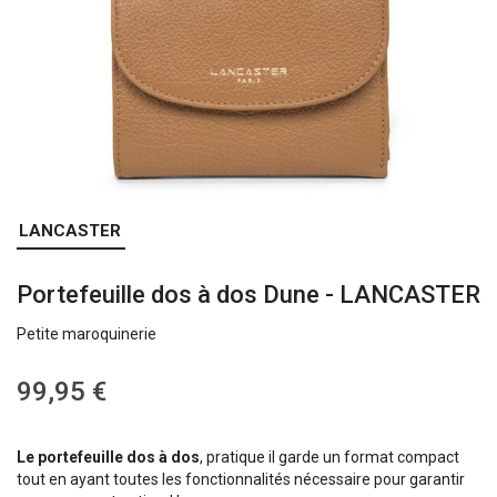
Skip
LANCASTER
to
the
Portefeuille dos à dos Dune - LANCASTER
beginning
of
Petite maroquinerie
the
images
gallery
99,95 €
Le portefeuille dos à dos
, pratique il garde un format compact
tout en ayant toutes les fonctionnalités nécessaire pour garantir