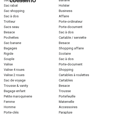
sac porté-travers
banane
sac rabat
holster
sac shopping
business
sac à dos
affaire
trotteur
porte-ordinateur
sacs seau
porte-document
besace
sac à dos
pochettes
cartable / serviette
sac banane
besace
bagages
shopping affaire
rigide
scolaire
souple
sac à dos
valise
porte-document
valise 4 roues
shopping
valise 2 roues
cartables à roulettes
sac de voyage
cartables
trousse & vanity
besace
bagage enfant
trousse
petite maroquinerie
portefeuille
femme
maternelle
homme
accessoires
porte-clés
parapluie