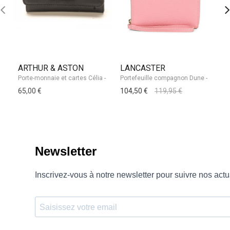
ARTHUR & ASTON
LANCASTER
A
65,00 €
104,50 €
119,95 €
69