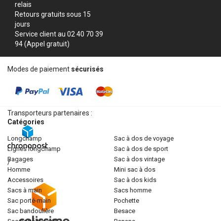
relais
Retours gratuits sous 15
jours
Service client au 02 40 70 39
94 (Appel gratuit)
Modes de paiement
sécurisés
Transporteurs partenaires :
Catégories
longchamp
sac à dos de voyage
lignes longchamp
sac à dos de sport
bagages
sac à dos vintage
/
homme
mini sac à dos
accessoires
sac à dos kids
sacs à main
sacs homme
sac porté-main
pochette
sac bandoulière
besace