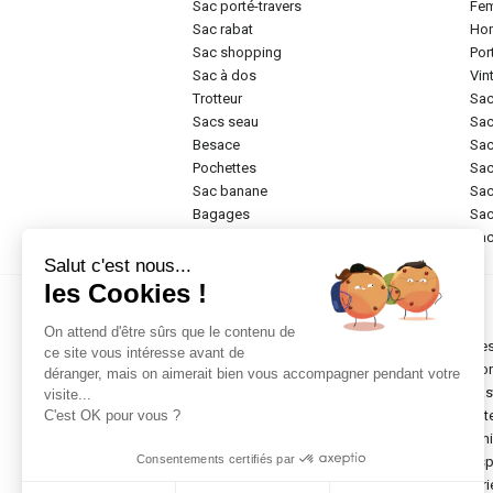
sac porté-travers
f
sac rabat
h
sac shopping
po
sac à dos
vi
trotteur
sa
sacs seau
sa
besace
sa
pochettes
sa
sac banane
sa
bagages
sa
rigide
sa
Salut c'est nous...
les Cookies !
Marques
On attend d'être sûrs que le contenu de
chesterfield brand
de
ce site vous intéresse avant de
abro
do
déranger, mais on aimerait bien vous accompagner pendant votre
anekke
ea
visite...
antoni
elit
C'est OK pour vous ?
armani
em
Consentements certifiés par
arthur & aston
esp
bric's original
etr