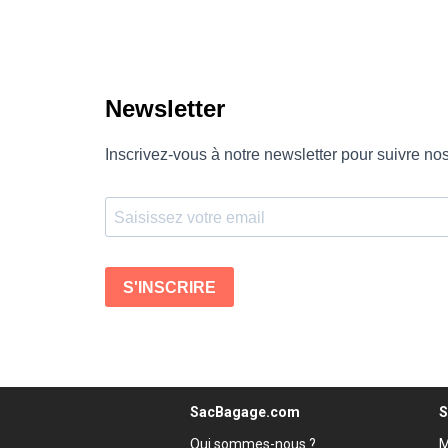
SacBagage.com
S
Qui sommes-nous ?
M