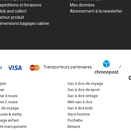
xpéditions et livraisons
Mes données
lick and collect
Abonnement à la newsletter
etour produit
imensions bagages cabine
Transporteurs partenaires :
/
uple
sac à dos de voyage
lise
sac à dos de sport
lise 4 roues
sac à dos vintage
lise 2 roues
mini sac à dos
c de voyage
sac à dos kids
ousse & vanity
sacs homme
gage enfant
pochette
tite maroquinerie
besace