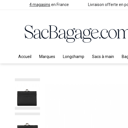
4 magasins
en France
Livraison offerte en po
Accueil
Marques
Longchamp
Sacs à main
Ba
Skip
to
the
end
of
the
images
gallery