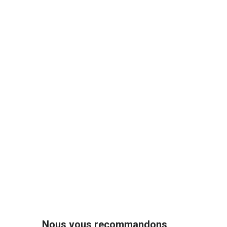
the
beginning
of
the
images
gallery
Nous vous recommandons