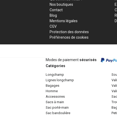
Nos boutiques
E
Contact
C
Blog
R
Mentions légales
D
CGV
Protection des données
Préférences de cookies
Modes de paiement
sécurisés
Catégories
longchamp
so
lignes longchamp
va
bagages
va
homme
va
accessoires
sa
sacs à main
tr
sac porté-main
ba
sac bandoulière
pe