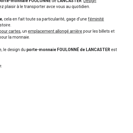
porte-monnaie FOULONNÉ
de
LANCASTER
.
Design
ez plaisir à le transporter avce vous au quotidien.
te
, cela en fait toute sa particularité, gage d'une
féminité
istoire.
pour cartes
, un
emplacement allongé arrière
pour les billets et
pour la monnaie.
e, le design du
porte-monnaie FOULONNÉ de LANCASTER
est
t