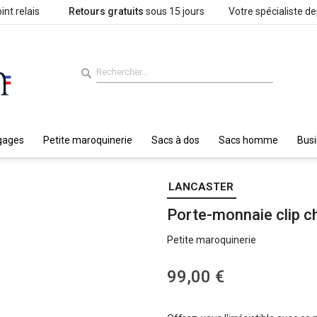
int relais
Retours gratuits
sous 15 jours
Votre spécialiste d
gages
Petite maroquinerie
Sacs à dos
Sacs homme
Bus
LANCASTER
Porte-monnaie clip 
Petite maroquinerie
99,00 €