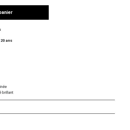
panier
s
 20 ans
ainée
 brillant