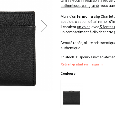
Offrez-vous l'irrésistible avec ce
authentique, cuir grainé
, vous aur
Muni d'un
fermoir à clip Charlot
absolue
, c'est un détail rempli d'h
Il contient
un volet
, avec
5 fentes 
un
compartiment à clip charlotte
Beauté racée, allure aristocratiqu
authentique.
En stock
: Disponible immédiatemen
Retrait gratuit en magasin
Couleurs