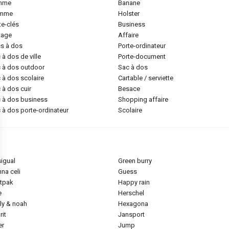
emme
banane
omme
holster
rte-clés
business
ntage
affaire
cs à dos
porte-ordinateur
c à dos de ville
porte-document
c à dos outdoor
sac à dos
c à dos scolaire
cartable / serviette
c à dos cuir
besace
c à dos business
shopping affaire
c à dos porte-ordinateur
scolaire
sigual
green burry
nna celi
guess
stpak
happy rain
e
herschel
ily & noah
hexagona
rit
jansport
ier
jump