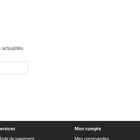
ervices
Mon compte
ode de paiement
Mes commandes