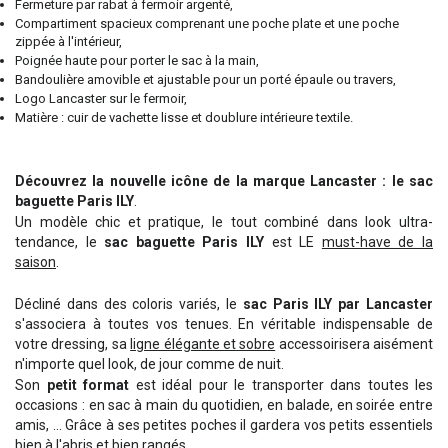
Fermeture par rabat à fermoir argenté,
Compartiment spacieux comprenant une poche plate et une poche
zippée à l'intérieur,
Poignée haute pour porter le sac à la main,
Bandoulière amovible et ajustable pour un porté épaule ou travers,
Logo Lancaster sur le fermoir,
Matière : cuir de vachette lisse et doublure intérieure textile.
Découvrez la nouvelle icône de la marque Lancaster : le sac
baguette Paris ILY
.
Un modèle chic et pratique, le tout combiné dans look ultra-
tendance, le
sac baguette Paris ILY
est LE
must-have de la
saison
.
Décliné dans des coloris variés, le
sac Paris ILY par Lancaster
s'associera à toutes vos tenues. En véritable indispensable de
votre dressing, sa
ligne élégante et sobre
accessoirisera aisément
n'importe quel look, de jour comme de nuit.
Son
petit format
est idéal pour le transporter dans toutes les
occasions : en sac à main du quotidien, en balade, en soirée entre
amis, ... Grâce à ses petites poches il gardera vos petits essentiels
bien à l'abris et bien rangés.