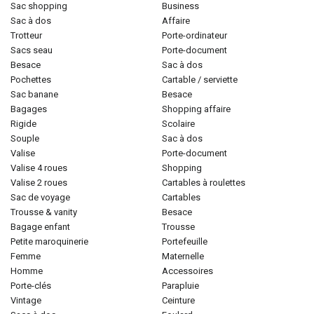
sac shopping
business
sac à dos
affaire
trotteur
porte-ordinateur
sacs seau
porte-document
besace
sac à dos
pochettes
cartable / serviette
sac banane
besace
bagages
shopping affaire
rigide
scolaire
souple
sac à dos
valise
porte-document
valise 4 roues
shopping
valise 2 roues
cartables à roulettes
sac de voyage
cartables
trousse & vanity
besace
bagage enfant
trousse
petite maroquinerie
portefeuille
femme
maternelle
homme
accessoires
porte-clés
parapluie
vintage
ceinture