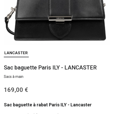
Skip
LANCASTER
to
the
Sac baguette Paris ILY - LANCASTER
beginning
of
Sacs à main
the
images
gallery
169,00 €
Sac baguette à rabat Paris ILY - Lancaster