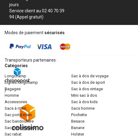
jours
Service client au 02 40 70 39
94 (Appel gratuit)
Modes de paiement
sécurisés
Transporteurs partenaires :
Catégories
longchamp
sac à dos de voyage
lignes longchamp
sac à dos de sport
bagages
sac à dos vintage
/
homme
mini sac à dos
accessoires
sac à dos kids
sacs à main
sacs homme
sac porté-main
pochette
sac bandoulière
besace
sac porté-travers
banane
sac rabat
holster