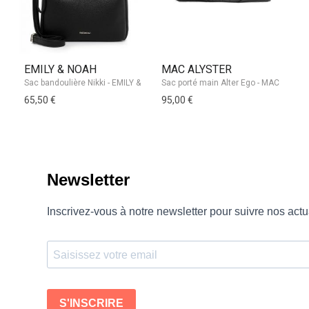
EMILY & NOAH
MAC ALYSTER
M
65,50 €
95,00 €
69