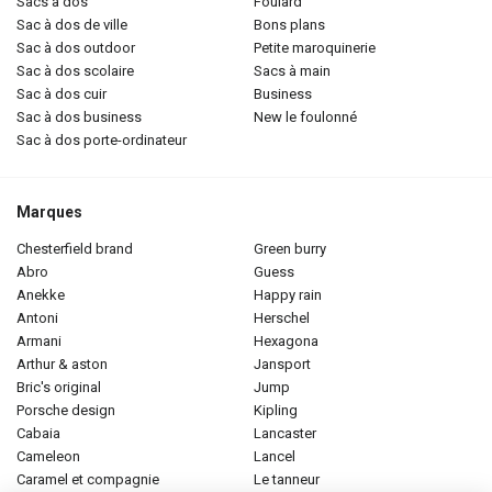
sacs à dos
foulard
sac à dos de ville
bons plans
sac à dos outdoor
petite maroquinerie
sac à dos scolaire
sacs à main
sac à dos cuir
business
sac à dos business
new le foulonné
sac à dos porte-ordinateur
Marques
chesterfield brand
green burry
abro
guess
anekke
happy rain
antoni
herschel
armani
hexagona
arthur & aston
jansport
bric's original
jump
porsche design
kipling
cabaia
lancaster
cameleon
lancel
caramel et compagnie
le tanneur