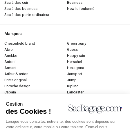
sac à dos cuir
business
sac à dos business
new le foulonné
sac à dos porte-ordinateur
Marques
chesterfield brand
green burry
abro
guess
anekke
happy rain
antoni
herschel
armani
hexagona
arthur & aston
jansport
bric's original
jump
porsche design
kipling
cabaia
lancaster
cameleon
lancel
Gestion
caramel et compagnie
le tanneur
des Cookies !
desigual
longchamp
donna celi
mac douglas
Lorsque vous consultez notre site, des cookies sont déposés sur
eastpak
mac alyster
votre ordinateur, votre mobile ou votre tablette. Ceux-ci nous
elite
naf-naf