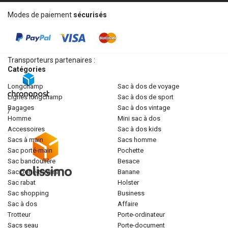
Modes de paiement
sécurisés
Transporteurs partenaires :
Catégories
longchamp
sac à dos de voyage
lignes longchamp
sac à dos de sport
bagages
sac à dos vintage
/
homme
mini sac à dos
accessoires
sac à dos kids
sacs à main
sacs homme
sac porté-main
pochette
sac bandoulière
besace
sac porté-travers
banane
sac rabat
holster
sac shopping
business
sac à dos
affaire
trotteur
porte-ordinateur
sacs seau
porte-document