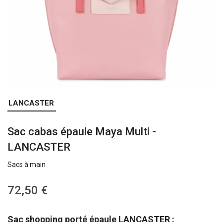
Skip
LANCASTER
to
the
Sac cabas épaule Maya Multi -
beginning
of
LANCASTER
the
images
Sacs à main
gallery
72,50 €
Sac shopping porté épaule LANCASTER :