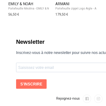
EMILY & NOAH
ARMANI
L
56,50 €
179,50 €
64
Rejoignez-nous