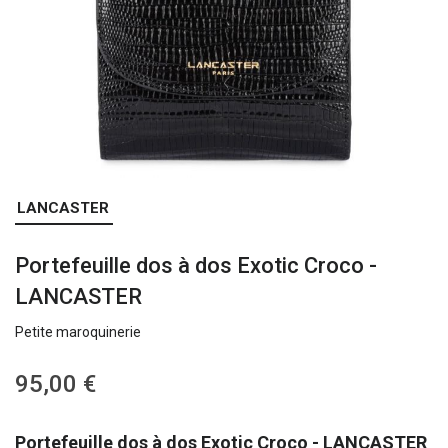
Skip
LANCASTER
to
the
Portefeuille dos à dos Exotic Croco -
beginning
of
LANCASTER
the
images
Petite maroquinerie
gallery
95,00 €
Portefeuille dos à dos Exotic Croco - LANCASTER