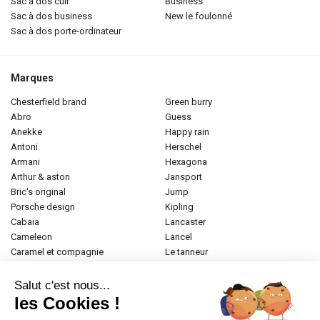
sac à dos cuir
business
sac à dos business
new le foulonné
sac à dos porte-ordinateur
Marques
chesterfield brand
green burry
abro
guess
anekke
happy rain
antoni
herschel
armani
hexagona
arthur & aston
jansport
bric's original
jump
porsche design
kipling
cabaia
lancaster
cameleon
lancel
caramel et compagnie
le tanneur
desigual
longchamp
donna celi
mac douglas
Salut c'est nous...
eastpak
mac alyster
les Cookies !
elite
naf-naf