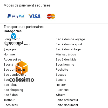
Modes de paiement
sécurisés
Transporteurs partenaires :
Catégories
longchamp
sac à dos de voyage
lignes longchamp
sac à dos de sport
bagages
sac à dos vintage
/
homme
mini sac à dos
accessoires
sac à dos kids
sacs à main
sacs homme
sac porté-main
pochette
sac bandoulière
besace
sac porté-travers
banane
sac rabat
holster
sac shopping
business
sac à dos
affaire
trotteur
porte-ordinateur
sacs seau
porte-document