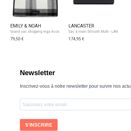
EMILY & NOAH
LANCASTER
J
79,50 €
174,95 €
17