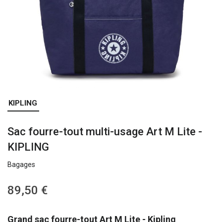
Skip
KIPLING
to
the
Sac fourre-tout multi-usage Art M Lite -
beginning
of
KIPLING
the
images
Bagages
gallery
89,50 €
Grand sac fourre-tout Art M Lite - Kipling