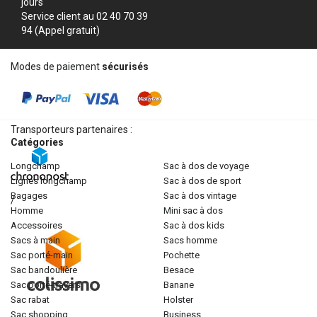
jours
Service client au 02 40 70 39
94 (Appel gratuit)
Modes de paiement
sécurisés
Transporteurs partenaires :
Catégories
longchamp
sac à dos de voyage
lignes longchamp
sac à dos de sport
bagages
sac à dos vintage
/
homme
mini sac à dos
accessoires
sac à dos kids
sacs à main
sacs homme
sac porté-main
pochette
sac bandoulière
besace
sac porté-travers
banane
sac rabat
holster
sac shopping
business