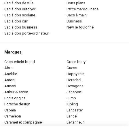
sac à dos de ville
bons plans
sac à dos outdoor
petite maroquinerie
sac à dos scolaire
sacs à main
sac à dos cuir
business
sac à dos business
new le foulonné
sac à dos porte-ordinateur
Marques
chesterfield brand
green burry
abro
guess
anekke
happy rain
antoni
herschel
armani
hexagona
arthur & aston
jansport
bric's original
jump
porsche design
kipling
cabaia
lancaster
cameleon
lancel
caramel et compagnie
le tanneur
desigual
longchamp