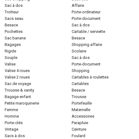
sac à dos
affaire
trotteur
porte-ordinateur
sacs seau
porte-document
besace
sac à dos
pochettes
cartable / serviette
sac banane
besace
bagages
shopping affaire
rigide
scolaire
souple
sac à dos
valise
porte-document
valise 4 roues
shopping
valise 2 roues
cartables à roulettes
sac de voyage
cartables
trousse & vanity
besace
bagage enfant
trousse
petite maroquinerie
portefeuille
femme
maternelle
homme
accessoires
porte-clés
parapluie
vintage
ceinture
sacs à dos
foulard