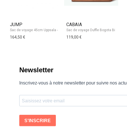
JUMP
CABAIA
Z
Sa
164,50 €
119,00 €
11