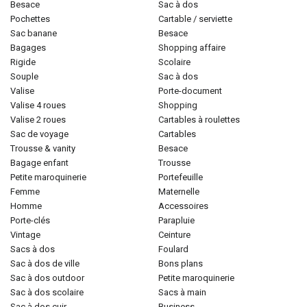
besace
sac à dos
pochettes
cartable / serviette
sac banane
besace
bagages
shopping affaire
rigide
scolaire
souple
sac à dos
valise
porte-document
valise 4 roues
shopping
valise 2 roues
cartables à roulettes
sac de voyage
cartables
trousse & vanity
besace
bagage enfant
trousse
petite maroquinerie
portefeuille
femme
maternelle
homme
accessoires
porte-clés
parapluie
vintage
ceinture
sacs à dos
foulard
sac à dos de ville
bons plans
sac à dos outdoor
petite maroquinerie
sac à dos scolaire
sacs à main
sac à dos cuir
business