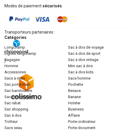
Modes de paiement
sécurisés
Transporteurs partenaires :
Catégories
longchamp
sac à dos de voyage
lignes longchamp
sac à dos de sport
bagages
sac à dos vintage
/
homme
mini sac à dos
accessoires
sac à dos kids
sacs à main
sacs homme
sac porté-main
pochette
sac bandoulière
besace
sac porté-travers
banane
sac rabat
holster
sac shopping
business
sac à dos
affaire
trotteur
porte-ordinateur
sacs seau
porte-document