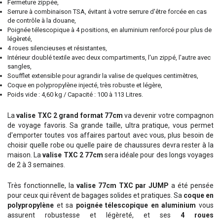
Fermeture zippée,
Serrure à combinaison TSA, évitant à votre serrure d'être forcée en cas
de contrôle à la douane,
Poignée télescopique à 4 positions, en aluminium renforcé pour plus de
légèreté,
4 roues silencieuses et résistantes,
Intérieur doublé textile avec deux compartiments, l'un zippé, l'autre avec
sangles,
Soufflet extensible pour agrandir la valise de quelques centimètres,
Coque en polypropylène injecté, très robuste et légère,
Poids vide : 4,60 kg / Capacité : 100 à 113 Litres.
La
valise TXC 2 grand format 77cm
va devenir votre compagnon
de voyage favoris. Sa grande taille, ultra pratique, vous permet
d'emporter toutes vos affaires partout avec vous, plus besoin de
choisir quelle robe ou quelle paire de chaussures devra rester à la
maison. La
valise TXC 2 77cm
sera idéale pour des longs voyages
de 2 à 3 semaines.
Très fonctionnelle, la
valise 77cm TXC par JUMP
a été pensée
pour ceux qui rêvent de bagages solides et pratiques. Sa
coque en
polypropylène
et sa
poignée télescopique en aluminium
vous
assurent robustesse et légèreté, et ses
4 roues