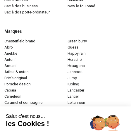
sac à dos business
new le foulonné
sac à dos porte-ordinateur
Marques
chesterfield brand
green burry
abro
guess
anekke
happy rain
antoni
herschel
armani
hexagona
arthur & aston
jansport
bric's original
jump
porsche design
kipling
cabaia
lancaster
cameleon
lancel
caramel et compagnie
le tanneur
desigual
longchamp
donna celi
mac douglas
Salut c'est nous...
eastpak
mac alyster
les Cookies !
elite
naf-naf