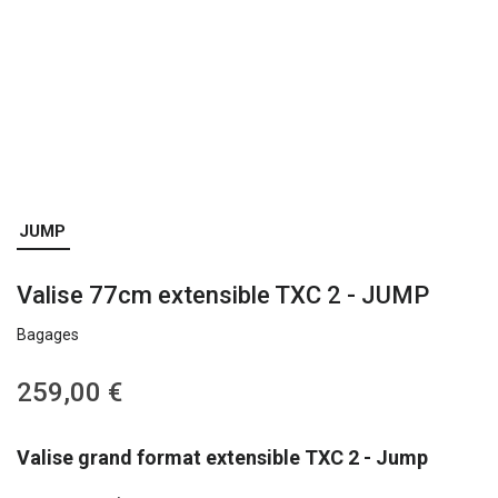
Skip
JUMP
to
the
Valise 77cm extensible TXC 2 - JUMP
beginning
of
Bagages
the
images
gallery
259,00 €
Valise grand format extensible TXC 2 - Jump