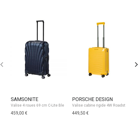
SAMSONITE
PORSCHE DESIGN
S
459,00 €
449,50 €
25