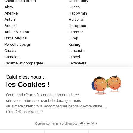
chesterfield brand
green burry
abro
guess
anekke
happy rain
antoni
herschel
armani
hexagona
arthur & aston
jansport
bric's original
jump
porsche design
kipling
cabaia
lancaster
cameleon
lancel
caramel et compagnie
le tanneur
desigual
longchamp
donna celi
mac douglas
Salut c'est nous...
eastpak
mac alyster
les Cookies !
elite
naf-naf
emily & noah
paul marius
On attend d'être sûrs que le contenu de ce
esprit
samsonite
site vous intéresse avant de déranger, mais
on aimerait bien vous accompagner pendant votre visite...
etrier
tamaris
C'est OK pour vous ?
fabrizio
tann's
fjall raven
the bridge
Consentements certifiés par
frandi
valentino
gerard henon
zéde