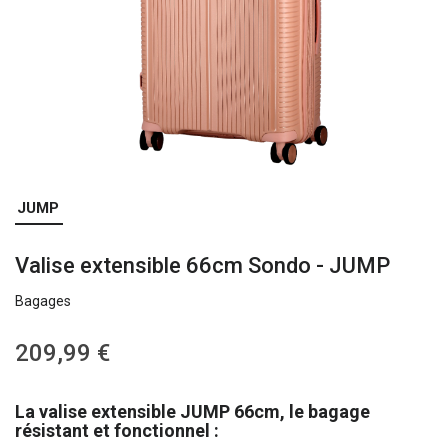
Skip
JUMP
to
the
Valise extensible 66cm Sondo - JUMP
beginning
of
Bagages
the
images
gallery
209,99 €
La valise extensible JUMP 66cm, le bagage
résistant et fonctionnel :