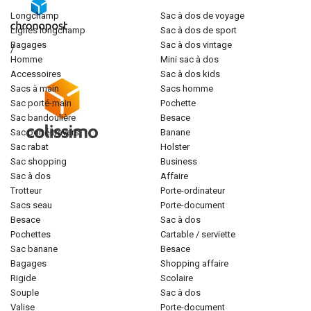
longchamp
sac à dos de voyage
lignes longchamp
sac à dos de sport
bagages
sac à dos vintage
/
homme
mini sac à dos
accessoires
sac à dos kids
sacs à main
sacs homme
sac porté-main
pochette
sac bandoulière
besace
sac porté-travers
banane
sac rabat
holster
sac shopping
business
sac à dos
affaire
trotteur
porte-ordinateur
sacs seau
porte-document
besace
sac à dos
pochettes
cartable / serviette
sac banane
besace
bagages
shopping affaire
rigide
scolaire
souple
sac à dos
valise
porte-document