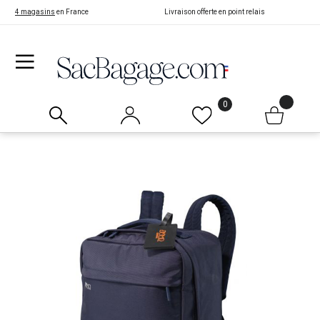
4 magasins
en France
Livraison offerte en point relais
0
Skip
to
the
end
of
the
images
gallery