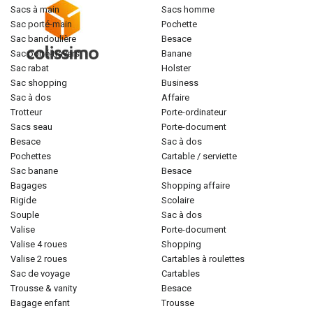
sacs à main
sacs homme
sac porté-main
pochette
sac bandoulière
besace
sac porté-travers
banane
sac rabat
holster
sac shopping
business
sac à dos
affaire
trotteur
porte-ordinateur
sacs seau
porte-document
besace
sac à dos
pochettes
cartable / serviette
sac banane
besace
bagages
shopping affaire
rigide
scolaire
souple
sac à dos
valise
porte-document
valise 4 roues
shopping
valise 2 roues
cartables à roulettes
sac de voyage
cartables
trousse & vanity
besace
bagage enfant
trousse