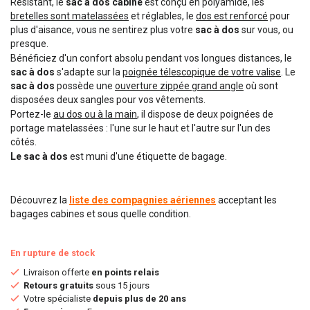
Résistant, le
sac à dos cabine
est conçu en polyamide, les
bretelles sont matelassées
et réglables, le
dos est renforcé
pour
plus d'aisance, vous ne sentirez plus votre
sac à dos
sur vous, ou
presque.
Bénéficiez d'un confort absolu pendant vos longues distances, le
sac à dos
s'adapte sur la
poignée télescopique de votre valise
. Le
sac à dos
possède une
ouverture zippée grand angle
où sont
disposées deux sangles pour vos vêtements.
Portez-le
au dos ou à la main
, il dispose de deux poignées de
portage matelassées : l'une sur le haut et l'autre sur l'un des
côtés.
Le sac à dos
est muni d'une étiquette de bagage.
Découvrez la
liste des compagnies aériennes
acceptant les
bagages cabines et sous quelle condition.
En rupture de stock
Livraison offerte
en points relais
Retours gratuits
sous 15 jours
Votre spécialiste
depuis plus de 20 ans