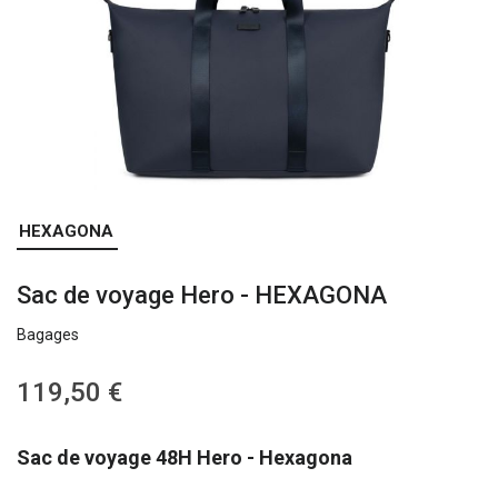
Skip
HEXAGONA
to
the
Sac de voyage Hero - HEXAGONA
beginning
of
Bagages
the
images
gallery
119,50 €
Sac de voyage 48H Hero - Hexagona