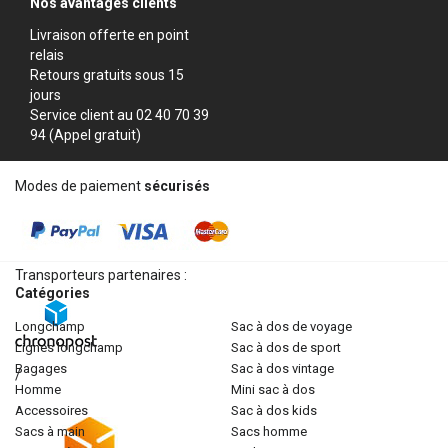
Nos avantages clients
Livraison offerte en point
relais
Retours gratuits sous 15
jours
Service client au 02 40 70 39
94 (Appel gratuit)
Modes de paiement
sécurisés
Transporteurs partenaires :
Catégories
longchamp
sac à dos de voyage
lignes longchamp
sac à dos de sport
bagages
sac à dos vintage
/
homme
mini sac à dos
accessoires
sac à dos kids
sacs à main
sacs homme