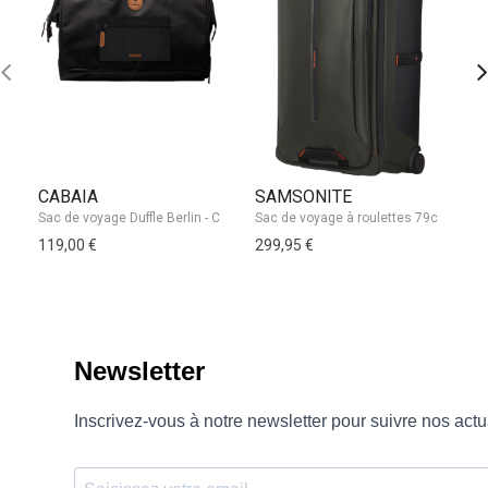
CABAIA
SAMSONITE
Z
Sa
119,00 €
299,95 €
11