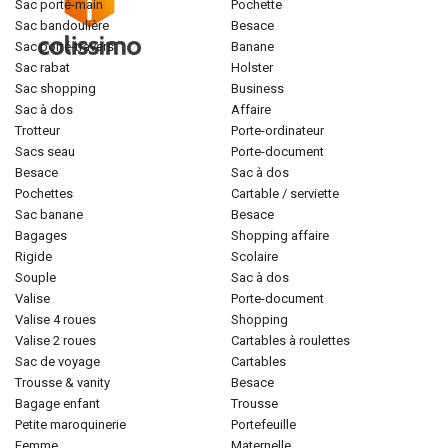
sac porté-main
pochette
sac bandoulière
besace
sac porté-travers
banane
sac rabat
holster
sac shopping
business
sac à dos
affaire
trotteur
porte-ordinateur
sacs seau
porte-document
besace
sac à dos
pochettes
cartable / serviette
sac banane
besace
bagages
shopping affaire
rigide
scolaire
souple
sac à dos
valise
porte-document
valise 4 roues
shopping
valise 2 roues
cartables à roulettes
sac de voyage
cartables
trousse & vanity
besace
bagage enfant
trousse
petite maroquinerie
portefeuille
femme
maternelle