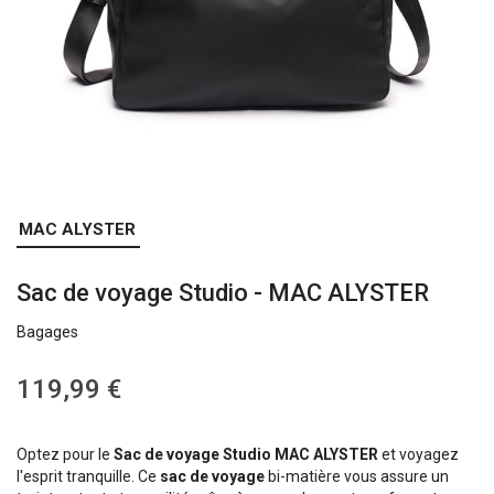
Skip
MAC ALYSTER
to
the
Sac de voyage Studio - MAC ALYSTER
beginning
of
Bagages
the
images
gallery
119,99 €
Optez pour le
Sac de voyage Studio MAC ALYSTER
et voyagez
l'esprit tranquille. Ce
sac de voyage
bi-matière vous assure un