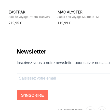
EASTPAK
MAC ALYSTER
F
Sa
219,95 €
119,99 €
89