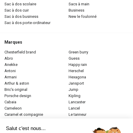
sac à dos scolaire
sacs à main
sac à dos cuir
business
sac à dos business
new le foulonné
sac à dos porte-ordinateur
Marques
chesterfield brand
green burry
abro
guess
anekke
happy rain
antoni
herschel
armani
hexagona
arthur & aston
jansport
bric's original
jump
porsche design
kipling
cabaia
lancaster
cameleon
lancel
caramel et compagnie
le tanneur
desigual
longchamp
donna celi
mac douglas
Salut c'est nous...