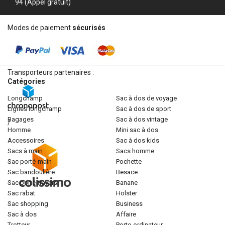
94 (Appel gratuit)
Modes de paiement
sécurisés
Transporteurs partenaires :
Catégories
longchamp
sac à dos de voyage
lignes longchamp
sac à dos de sport
bagages
sac à dos vintage
/
homme
mini sac à dos
accessoires
sac à dos kids
sacs à main
sacs homme
sac porté-main
pochette
sac bandoulière
besace
sac porté-travers
banane
sac rabat
holster
sac shopping
business
sac à dos
affaire
trotteur
porte-ordinateur